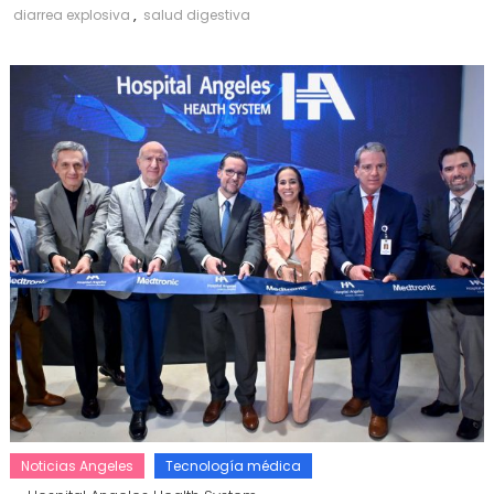
diarrea explosiva
,
salud digestiva
Noticias Angeles
Tecnología médica