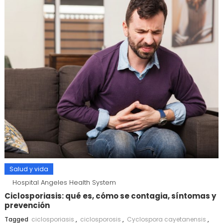
Salud y vida
Hospital Angeles Health System
Ciclosporiasis: qué es, cómo se contagia, síntomas y
prevención
Tagged
ciclosporiasis
,
ciclosporosis
,
Cyclospora cayetanensis
,