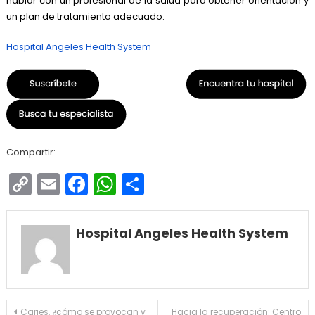
hablar con un profesional de la salud
para obtener orientación y
un plan de tratamiento adecuado.
Hospital Angeles Health System
Compartir:
Copy
Email
Facebook
WhatsApp
Compartir
Link
Hospital Angeles Health System
Navegación
Caries, ¿cómo se provocan y
Hacia la recuperación: Centro