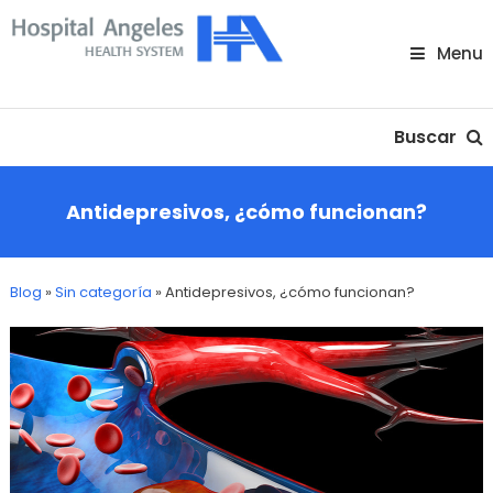
Skip
To
Menu
Content
Nuestra comunidad
Buscar
Antidepresivos, ¿cómo funcionan?
Blog
»
Sin categoría
»
Antidepresivos, ¿cómo funcionan?