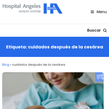
Skip
To
Menu
Content
Nuestra comunidad
Buscar
Etiqueta:
cuidados después de la cesárea
Blog
»
cuidados después de la cesárea