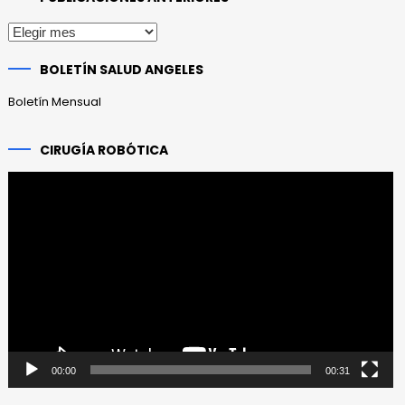
Publicaciones
anteriores
BOLETÍN SALUD ANGELES
Boletín Mensual
CIRUGÍA ROBÓTICA
Reproductor
de
vídeo
00:00
00:31