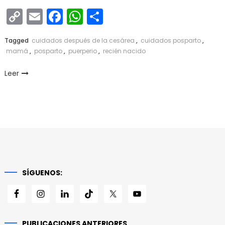
Copy
Email
Facebook
WhatsApp
Compartir
Link
Tagged
cuidados después de la cesárea
,
cuidados posparto
,
mamá
,
posparto
,
puerperio
,
recién nacido
Leer
SÍGUENOS:
PUBLICACIONES ANTERIORES