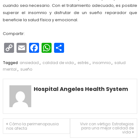
cuando sea necesario. Con el tratamiento adecuado, es posible
superar el insomnio y disfrutar de un sueño reparador que
beneficie la salud física y emocional.
Compartir:
Copy
Email
Facebook
WhatsApp
Compartir
Link
Tagged
ansiedad
,
calidad de vida
,
estrés
,
insomnio
,
salud
mental
,
sueño
Hospital Angeles Health System
Navegación
Cómo la perimenopausia
Vivir con vértigo: Estrategias
para una mejor calidad de
nos afecta
de
vida
entradas