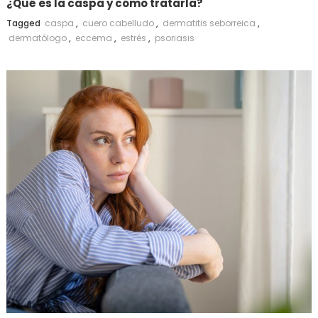
¿Qué es la caspa y cómo tratarla?
Tagged
caspa
,
cuero cabelludo
,
dermatitis seborreica
,
dermatólogo
,
eccema
,
estrés
,
psoriasis