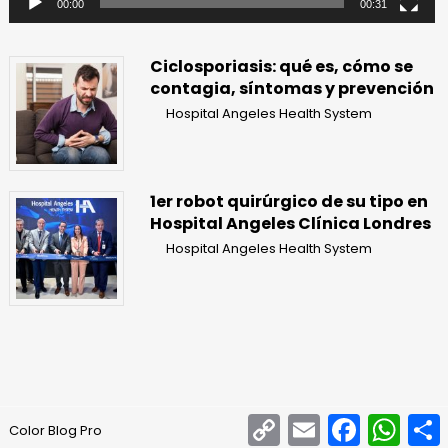
00:00
00:31
Ciclosporiasis: qué es, cómo se
contagia, síntomas y prevención
Hospital Angeles Health System
1er robot quirúrgico de su tipo en
Hospital Angeles Clínica Londres
Hospital Angeles Health System
Copy
Email
Facebook
What
Color Blog Pro
Link