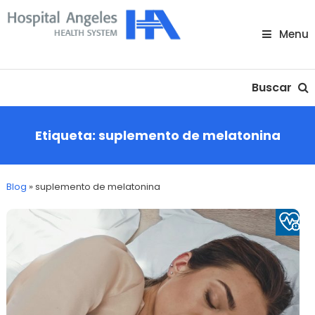
Skip
To
Menu
Content
Nuestra comunidad
Buscar
Etiqueta:
suplemento de melatonina
Blog
»
suplemento de melatonina