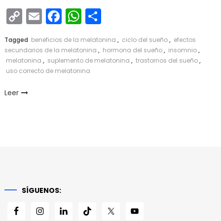
Copy
Email
Facebook
WhatsApp
Compartir
Link
Tagged
beneficios de la melatonina
,
ciclo del sueño
,
efectos
secundarios de la melatonina
,
hormona del sueño
,
insomnio
,
melatonina
,
suplemento de melatonina
,
trastornos del sueño
,
uso correcto de melatonina
Leer
SÍGUENOS: