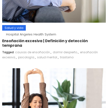
Salud y vida
Hospital Angeles Health System
Ensoñación excesiva | Definición y detección
temprana
Tagged
causas de ensoñación
,
dormir despierto
,
ensoñación
excesiva
,
psicología
,
salud mental
,
trastorno