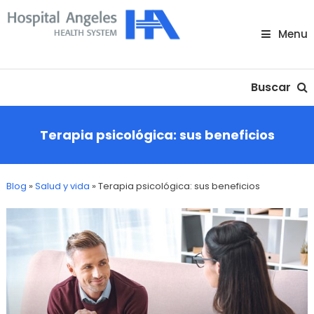
Skip
To
Menu
Content
Nuestra comunidad
Buscar
Terapia psicológica: sus beneficios
Blog
»
Salud y vida
»
Terapia psicológica: sus beneficios