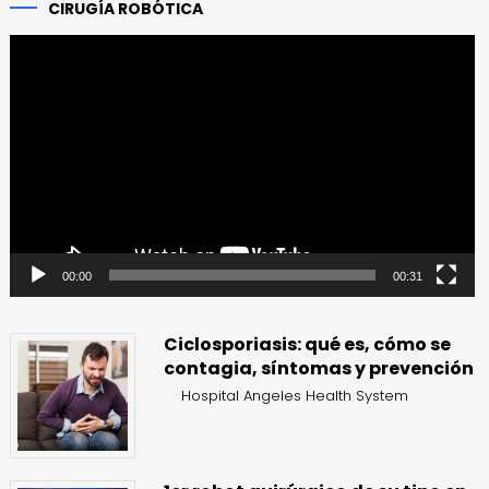
CIRUGÍA ROBÓTICA
Reproductor
de
vídeo
00:00
00:31
Ciclosporiasis: qué es, cómo se
contagia, síntomas y prevención
Hospital Angeles Health System