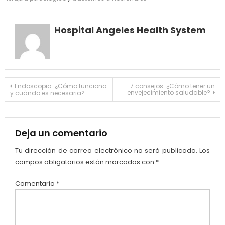
Hospital Angeles Health System
Navegación
Endoscopia: ¿Cómo funciona
7 consejos: ¿Cómo tener un
envejecimiento saludable?
y cuándo es necesaria?
de
entradas
Deja un comentario
Tu dirección de correo electrónico no será publicada.
Los
campos obligatorios están marcados con
*
Comentario
*