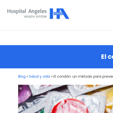
Skip
To
Content
Nuestra comunidad
El 
Blog
»
Salud y vida
»
El condón: un método para preveni