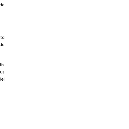
de
cta
 de
is,
rus
iel