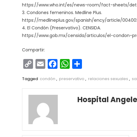
https://www.who.int/es/news-room/fact-sheets/de
3. Condones femeninos. Medline Plus.
https://medlineplus.gov/spanish/ency/article/0040
4. El Condón (Preservativo). CENSIDA.
https://www.gob.mx/censida/articulos/el-condon-pr
Compartir:
Copy
Email
Facebook
WhatsApp
Compartir
Link
Tagged
condón
,
preservativo
,
relaciones sexuales
,
sa
Hospital Angel