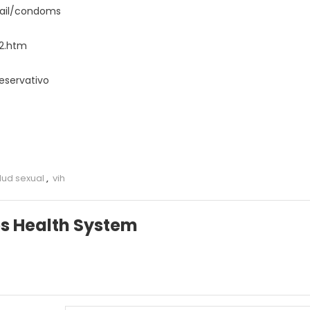
tail/condoms
02.htm
eservativo
lud sexual
,
vih
es Health System