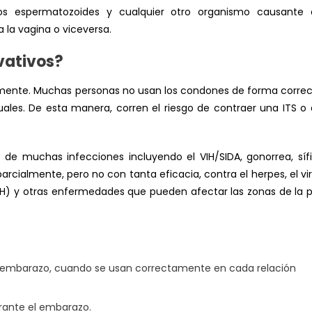
os espermatozoides y cualquier otro organismo causante 
la vagina o viceversa.
vativos?
amente. Muchas personas no usan los condones de forma corre
xuales. De esta manera, corren el riesgo de contraer una ITS o
l de muchas infecciones incluyendo el
VIH/SIDA
, gonorrea, sífil
rcialmente, pero no con tanta eficacia, contra el herpes, el vi
PH)
y otras enfermedades que pueden afectar las zonas de la p
l embarazo, cuando se usan correctamente en cada relación
durante el embarazo.