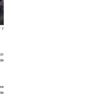
s y
dir
 de
 se
de