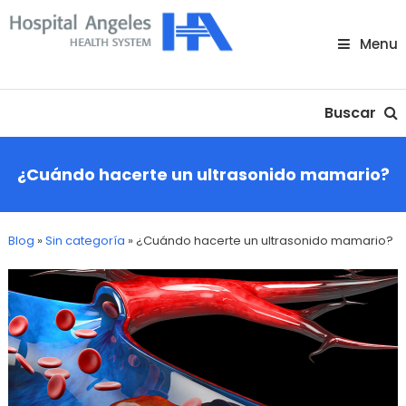
Skip
To
Menu
Content
Nuestra comunidad
Buscar
¿Cuándo hacerte un ultrasonido mamario?
Blog
»
Sin categoría
»
¿Cuándo hacerte un ultrasonido mamario?