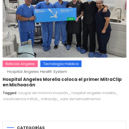
Noticias Angeles
Tecnología médica
Hospital Angeles Health System
Hospital Angeles Morelia coloca el primer MitraClip
en Michoacán
Tagged
cirugía de mínima invasión
,
hospital angeles morelia
,
insuficiencia mitral
,
mitraclip
,
sala de hemodinamia
CATEGORÍAS