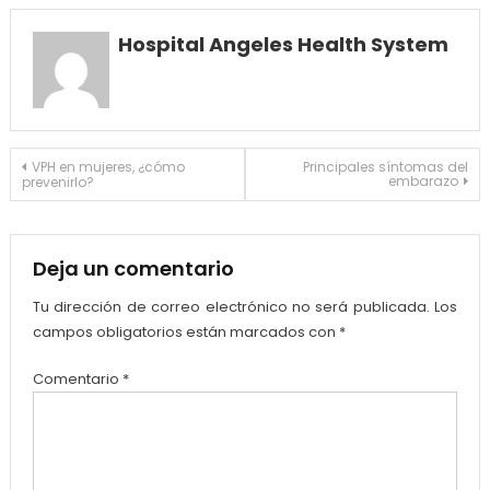
Link
Hospital Angeles Health System
Navegación
VPH en mujeres, ¿cómo
Principales síntomas del
embarazo
prevenirlo?
de
entradas
Deja un comentario
Tu dirección de correo electrónico no será publicada.
Los
campos obligatorios están marcados con
*
Comentario
*