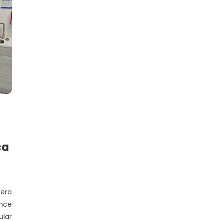
ca
era
ance
lar