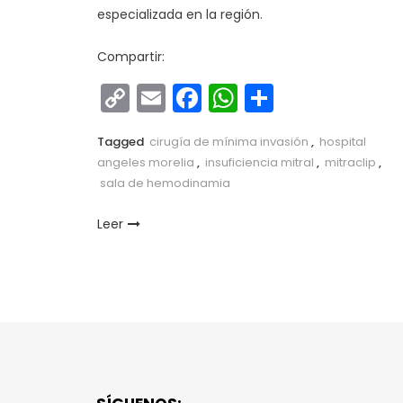
especializada en la región.
Compartir:
Copy
Email
Facebook
WhatsApp
Comparti
Link
Tagged
cirugía de mínima invasión
,
hospital
angeles morelia
,
insuficiencia mitral
,
mitraclip
,
sala de hemodinamia
Leer