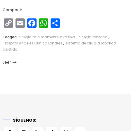
Compartir:
Copy
Email
Facebook
WhatsApp
Compartir
Link
Tagged
cirugía mínimamente invasiva
,
cirugía robótica
,
Hospital Angeles Clínica Londres
,
sistema de cirugía robótica
asistida
Leer
SÍGUENOS: