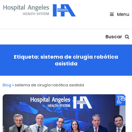
Skip
To
Menu
Content
Nuestra comunidad
Buscar
Etiqueta:
sistema de cirugía robótica
asistida
Blog
»
sistema de cirugía robótica asistida