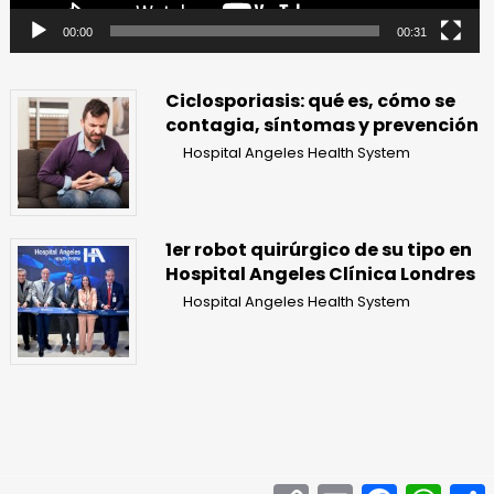
00:00
00:31
Ciclosporiasis: qué es, cómo se
contagia, síntomas y prevención
Hospital Angeles Health System
1er robot quirúrgico de su tipo en
Hospital Angeles Clínica Londres
Hospital Angeles Health System
Copy
Email
Facebook
What