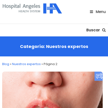
Skip
To
Menu
Content
Nuestra comunidad
Buscar
Categoría:
Nuestros expertos
Blog
»
Nuestros expertos
»
Página 2