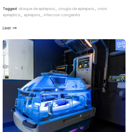
Link
Tagged
ataque de epilepsia
,
cirugia de epilepsia
,
crisis
epileptica
,
epilepsia
,
infeccion congenita
Leer