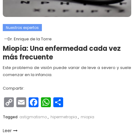
Nuestros expertos
Dr. Enrique de la Torre
Miopía: Una enfermedad cada vez
más frecuente
Este problema de visión puede variar de leve a severo y suele
comenzar en la infancia.
Compartir:
Copy
Email
Facebook
WhatsApp
Compartir
Link
Tagged
astigmatismo
,
hipermetropia
,
miopia
Leer