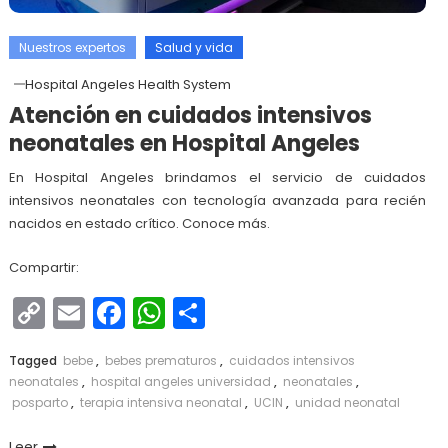
Nuestros expertos
Salud y vida
Hospital Angeles Health System
Atención en cuidados intensivos
neonatales en Hospital Angeles
En Hospital Angeles brindamos el servicio de cuidados
intensivos neonatales con tecnología avanzada para recién
nacidos en estado crítico. Conoce más.
Compartir:
Copy
Email
Facebook
WhatsApp
Compartir
Link
Tagged
bebe
,
bebes prematuros
,
cuidados intensivos
neonatales
,
hospital angeles universidad
,
neonatales
,
posparto
,
terapia intensiva neonatal
,
UCIN
,
unidad neonatal
Leer