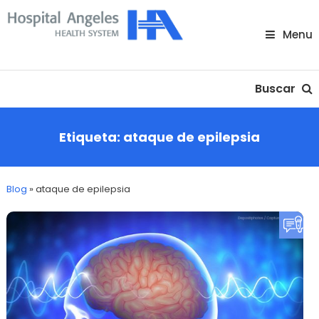
Skip
To
Menu
Content
Nuestra comunidad
Buscar
Etiqueta:
ataque de epilepsia
Blog
»
ataque de epilepsia