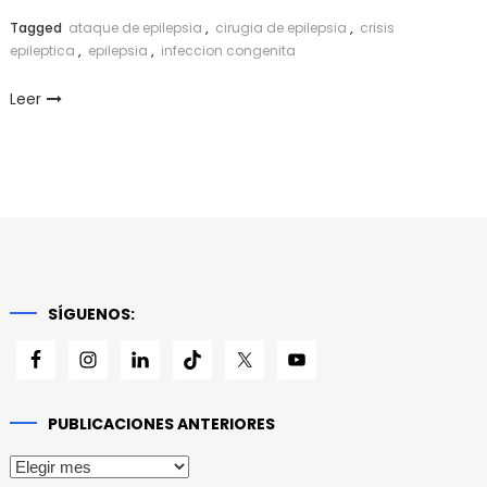
Link
Tagged
ataque de epilepsia
,
cirugia de epilepsia
,
crisis
epileptica
,
epilepsia
,
infeccion congenita
Leer
SÍGUENOS:
PUBLICACIONES ANTERIORES
Publicaciones