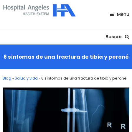
Skip
To
Menu
Content
Nuestra comunidad
Buscar
6 síntomas de una fractura de tibia y peroné
Blog
»
Salud y vida
»
6 síntomas de una fractura de tibia y peroné