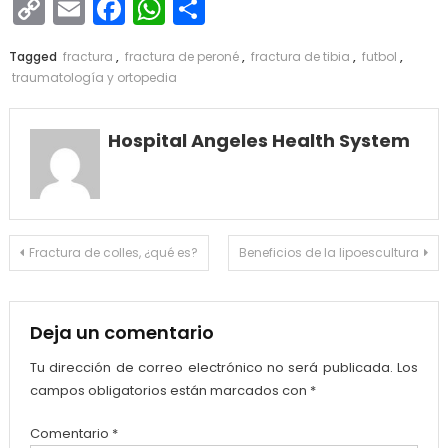
Copy
Email
Facebook
WhatsApp
Compartir
Link
Tagged
fractura
,
fractura de peroné
,
fractura de tibia
,
futbol
,
traumatología y ortopedia
Hospital Angeles Health System
Navegación
Fractura de colles, ¿qué es?
Beneficios de la lipoescultura
de
entradas
Deja un comentario
Tu dirección de correo electrónico no será publicada.
Los
campos obligatorios están marcados con
*
Comentario
*