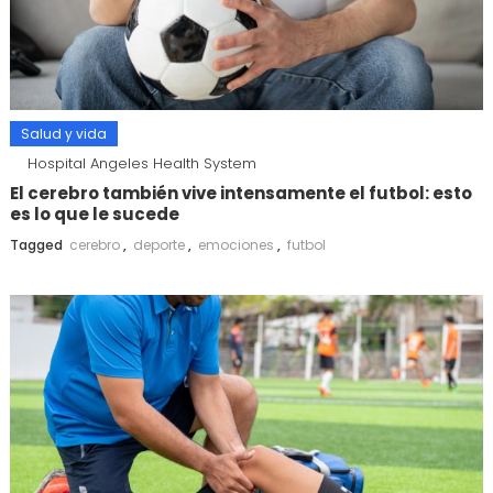
Salud y vida
Hospital Angeles Health System
El cerebro también vive intensamente el futbol: esto
es lo que le sucede
Tagged
cerebro
,
deporte
,
emociones
,
futbol