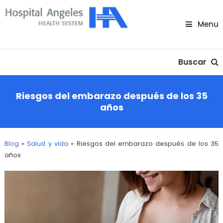
Skip
To
Menu
Content
Nuestra comunidad
Buscar
Riesgos del embarazo después de los 35
años
Blog
»
Salud y vida
»
Riesgos del embarazo después de los 35
años