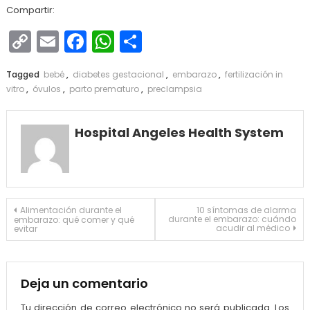
Compartir:
Copy
Email
Facebook
WhatsApp
Compartir
Link
Tagged
bebé
,
diabetes gestacional
,
embarazo
,
fertilización in
vitro
,
óvulos
,
parto prematuro
,
preclampsia
Hospital Angeles Health System
Navegación
Alimentación durante el
10 síntomas de alarma
durante el embarazo: cuándo
embarazo: qué comer y qué
de
acudir al médico
evitar
entradas
Deja un comentario
Tu dirección de correo electrónico no será publicada.
Los