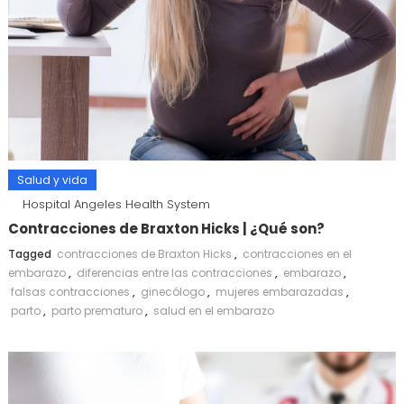
Salud y vida
Hospital Angeles Health System
Contracciones de Braxton Hicks | ¿Qué son?
Tagged
contracciones de Braxton Hicks
,
contracciones en el
embarazo
,
diferencias entre las contracciones
,
embarazo
,
falsas contracciones
,
ginecólogo
,
mujeres embarazadas
,
parto
,
parto prematuro
,
salud en el embarazo