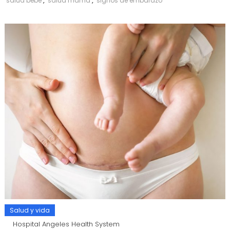
salud bebé
,
salud mamá
,
signos de embarazo
Salud y vida
Hospital Angeles Health System