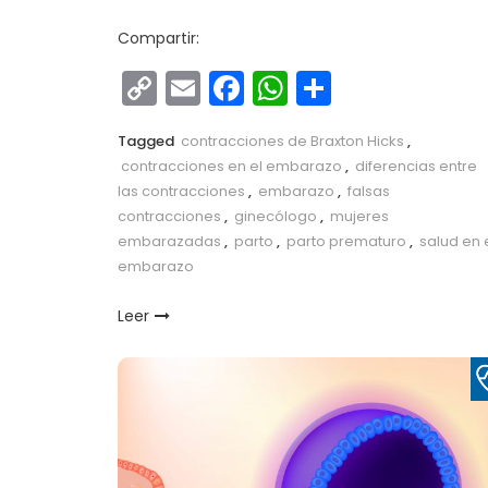
Compartir:
Copy
Email
Facebook
WhatsApp
Comparti
Link
Tagged
contracciones de Braxton Hicks
,
contracciones en el embarazo
,
diferencias entre
las contracciones
,
embarazo
,
falsas
contracciones
,
ginecólogo
,
mujeres
embarazadas
,
parto
,
parto prematuro
,
salud en 
embarazo
Leer