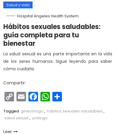
Salud y vida
Hospital Angeles Health System
Hábitos sexuales saludables:
guía completa para tu
bienestar
La salud sexual es una parte importante en la vida
de los seres humanos. Sigue leyendo para saber
cómo cuidarla.
Compartir:
Copy
Email
Facebook
WhatsApp
Compartir
Link
Tagged
ginecólogo
,
hábitos sexuales saludables
,
salud sexual
,
urólogo
Leer