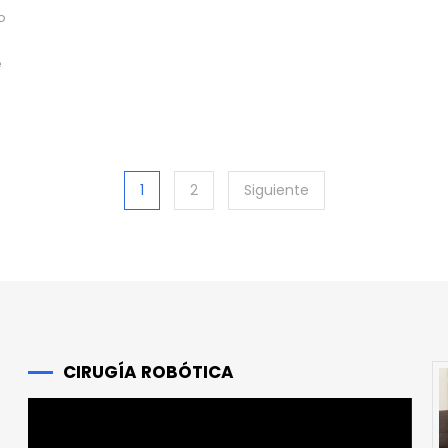
o
e
1
2
Siguiente
CIRUGÍA ROBÓTICA
Reproductor
de