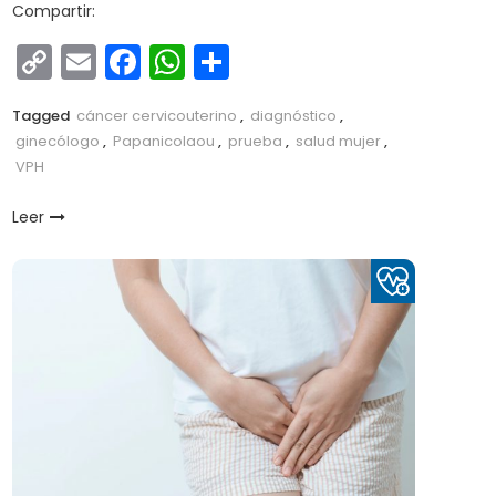
Compartir:
Copy
Email
Facebook
WhatsApp
Compartir
Link
Tagged
cáncer cervicouterino
,
diagnóstico
,
ginecólogo
,
Papanicolaou
,
prueba
,
salud mujer
,
VPH
Leer