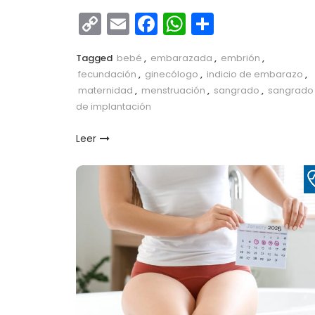
Copy
Email
Facebook
WhatsApp
Comparti
Link
Tagged
bebé
,
embarazada
,
embrión
,
fecundación
,
ginecólogo
,
indicio de embarazo
,
maternidad
,
menstruación
,
sangrado
,
sangrado
de implantación
Leer