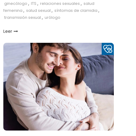
ginecólogo
,
ITS
,
relaciones sexuales
,
salud
femenina
,
salud sexual
,
síntomas de clamidia
,
transmisión sexual
,
urólogo
Leer