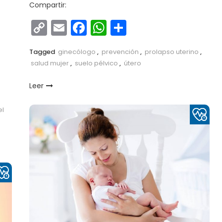
Compartir:
Copy
Email
Facebook
WhatsApp
Compartir
r
Link
Tagged
ginecólogo
,
prevención
,
prolapso uterino
,
salud mujer
,
suelo pélvico
,
útero
Leer
el