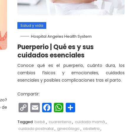
Salud y vida
Hospital Angeles Health System
Puerperio | Qué es y sus
cuidados esenciales
Conoce qué es el puerperio, cuánto dura, los
cambios físicos y emocionales, cuidados
esenciales y posibles complicaciones tras el parto.
Compartir:
zo?
Copy
Email
Facebook
WhatsApp
Compartir
o de
Link
Tagged
bebé
,
cuarentena
,
cuidado mamá
,
cuidado postnatal
,
ginecólogo
,
obstetra
,