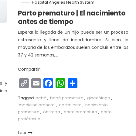
Hospital Angeles Health System
Parto prematuro | El nacimiento
antes de tiempo
Esperar la llegada de un hijo puede ser un proceso
estresante y lleno de incertidumbre. Si bien, la
mayoría de los embarazos suelen concluir entre las
37 y 42 semanas,…
Compartir:
Copy
Email
Facebook
WhatsApp
Compartir
s y
Link
clo
Tagged
bebé
,
bebé prematuro
,
ginecólogo
,
medicina prenatal
,
nacimiento
,
nacimiento
prematuro
,
obstetra
,
parto prematuro
,
parto
pretérmino
r
Leer