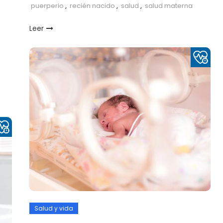
puerperio
,
recién nacido
,
salud
,
salud materna
r
Leer
Salud y vida