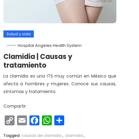
Salud y vida
Hospital Angeles Health System
Clamidia | Causas y
tratamiento
La clamidia es una ITS muy común en México que
afecta a hombres y mujeres. Conoce sus causas,
síntomas y tratamiento.
Compartir:
Copy
Email
Facebook
WhatsApp
Compartir
Link
Tagged
causas de clamidia
,
clamidia
,