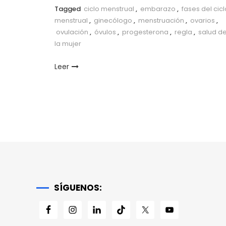
Link
Tagged
ciclo menstrual
,
embarazo
,
fases del cicl
menstrual
,
ginecólogo
,
menstruación
,
ovarios
,
ovulación
,
óvulos
,
progesterona
,
regla
,
salud d
la mujer
Leer
Paginación
de
entradas
SÍGUENOS: