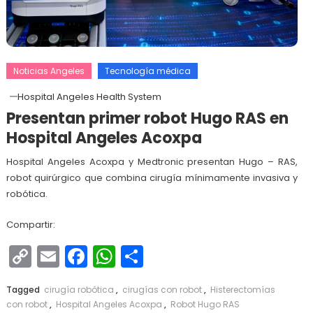
Noticias Angeles
Tecnología médica
Hospital Angeles Health System
Presentan primer robot Hugo RAS en
Hospital Angeles Acoxpa
Hospital Angeles Acoxpa y Medtronic presentan Hugo – RAS,
robot quirúrgico que combina cirugía mínimamente invasiva y
robótica.
Compartir:
Copy
Email
Facebook
WhatsApp
Compartir
Link
Tagged
cirugía robótica
,
cirugías con robot
,
Histerectomías
con robot
,
Hospital Angeles Acoxpa
,
Robot Hugo RAS