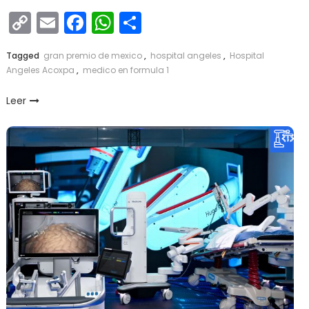
Copy
Email
Facebook
WhatsApp
Compartir
Link
Tagged
gran premio de mexico
,
hospital angeles
,
Hospital
Angeles Acoxpa
,
medico en formula 1
Leer