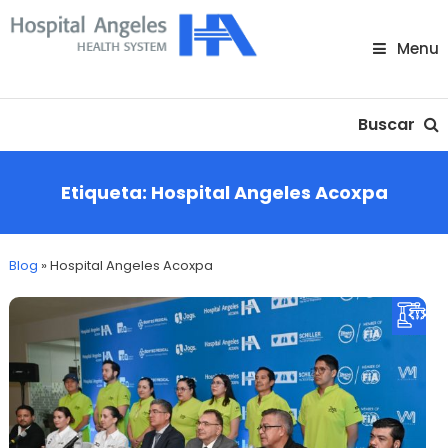
Skip
To
Menu
Content
Nuestra comunidad
Buscar
Etiqueta:
Hospital Angeles Acoxpa
Blog
»
Hospital Angeles Acoxpa