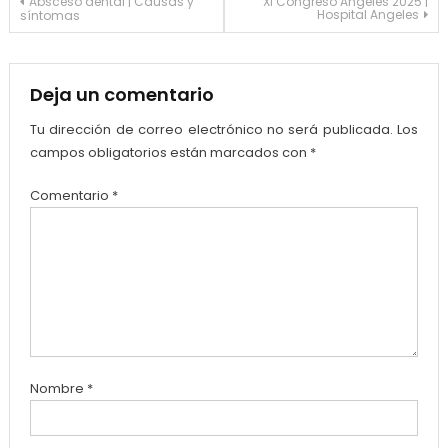
Absceso dental | Causas y
XI Congreso Angeles 2025 |
Hospital Angeles
síntomas
de
entradas
Deja un comentario
Tu dirección de correo electrónico no será publicada.
Los
campos obligatorios están marcados con
*
Comentario
*
Nombre
*