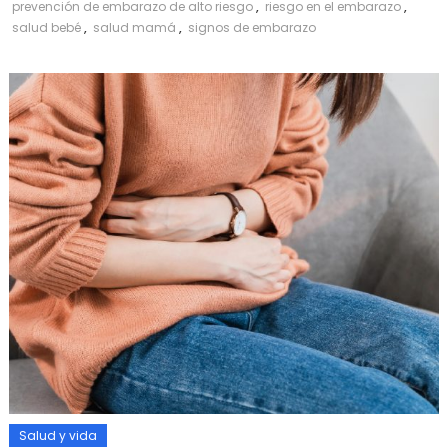
prevención de embarazo de alto riesgo
,
riesgo en el embarazo
,
salud bebé
,
salud mamá
,
signos de embarazo
Salud y vida