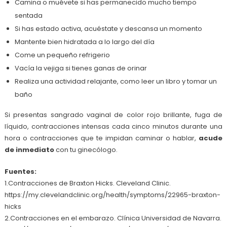
Camina o muévete si has permanecido mucho tiempo
sentada
Si has estado activa, acuéstate y descansa un momento
Mantente bien hidratada a lo largo del día
Come un pequeño refrigerio
Vacía la vejiga si tienes ganas de orinar
Realiza una actividad relajante, como leer un libro y tomar un
baño
Si presentas sangrado vaginal de color rojo brillante, fuga de
líquido, contracciones intensas cada cinco minutos durante una
hora o contracciones que te impidan caminar o hablar,
acude
de inmediato
con tu ginecólogo.
Fuentes:
1.Contracciones de Braxton Hicks. Cleveland Clinic.
https://my.clevelandclinic.org/health/symptoms/22965-braxton-
hicks
2.Contracciones en el embarazo. Clínica Universidad de Navarra.