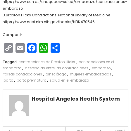
https://www.cun.es/chequeos-salud/embarazo/contracciones-
embarazo
3.Braxton Hicks Contractions. National Library of Medicine.
https://www.ncbi.nlm.nih.gov/books/NBK470546
Compartir:
Copy
Email
Facebook
WhatsApp
Compartir
Link
Tagged
contracciones de Braxton Hicks
,
contracciones en el
embarazo
,
diferencias entre las contracciones
,
embarazo
,
falsas contracciones
,
ginecólogo
,
mujeres embarazadas
,
parto
,
parto prematuro
,
salud en el embarazo
Hospital Angeles Health System
Navegación