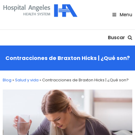
Skip
To
Menu
Content
Nuestra comunidad
Buscar
Contracciones de Braxton Hicks | ¿Qué son?
Blog
»
Salud y vida
»
Contracciones de Braxton Hicks | ¿Qué son?