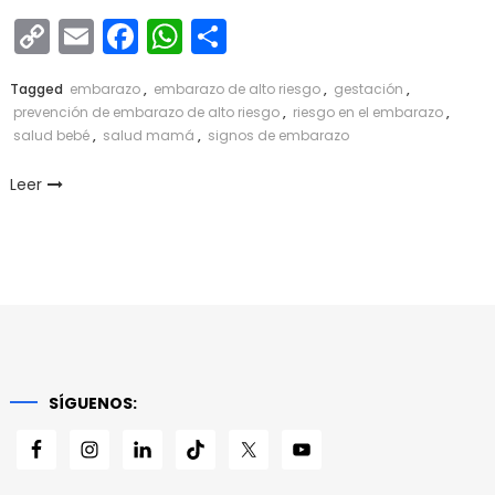
Copy
Email
Facebook
WhatsApp
Compartir
Link
Tagged
embarazo
,
embarazo de alto riesgo
,
gestación
,
prevención de embarazo de alto riesgo
,
riesgo en el embarazo
,
salud bebé
,
salud mamá
,
signos de embarazo
Leer
SÍGUENOS: