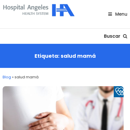
Skip
To
Menu
Content
Nuestra comunidad
Buscar
Etiqueta:
salud mamá
Blog
»
salud mamá