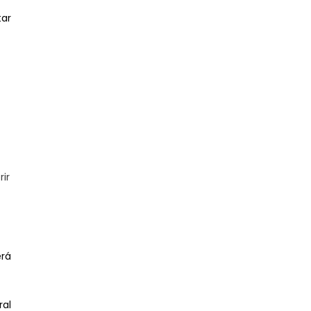
tar
rir
erá
ral