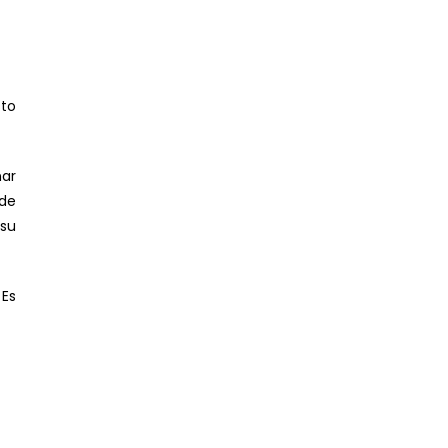
sto
ar
 de
 su
 Es