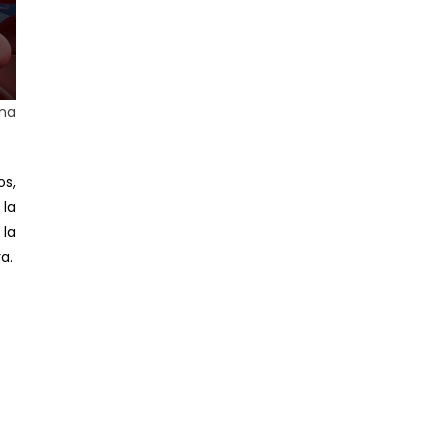
ona
os,
la
 la
a.