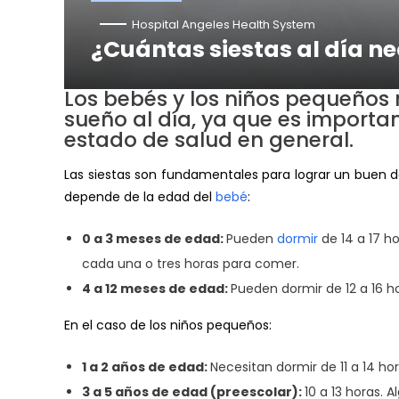
Hospital Angeles Health System
¿Cuántas siestas al día n
Los bebés y los niños pequeños
sueño al día, ya que es importan
estado de salud en general.
Las siestas son fundamentales para lograr un buen 
depende de la edad del
bebé
:
0 a 3 meses de edad:
Pueden
dormir
de 14 a 17 h
cada una o tres horas para comer.
4 a 12 meses de edad:
Pueden dormir de 12 a 16 ho
En el caso de los niños pequeños:
1 a 2 años de edad:
Necesitan dormir de 11 a 14 ho
3 a 5 años de edad (preescolar):
10 a 13 horas.