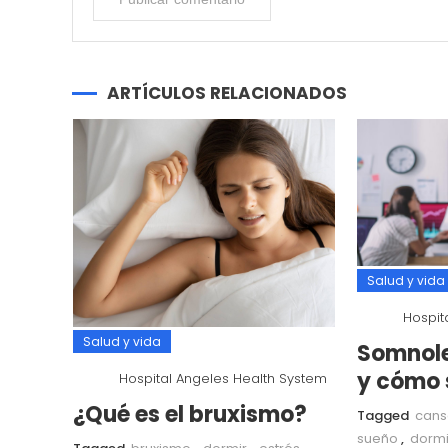
ARTÍCULOS RELACIONADOS
Salud y vida
Hospit
Salud y vida
Somnole
y cómo 
Hospital Angeles Health System
¿Qué es el bruxismo?
Tagged
cans
sueño
,
dormi