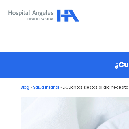
Skip
To
Content
Nuestra comunidad
¿Cu
Blog
»
Salud infantil
»
¿Cuántas siestas al día necesit