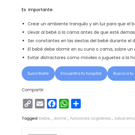
Es importante:
Crear un ambiente tranquilo y sin luz para que el 
Llevar al bebé a la cama antes de que esté demasi
Ser constantes en las siestas del bebé durante el 
El bebé debe dormir en su cuna o cama, sobre un 
Evitar distractores como móviles o juguetes a la h
Suscríbete
Encuentra tu hospital
Busca a tu 
Compartir:
Copy
Email
Facebook
WhatsApp
Compartir
Link
Tagged
bebe
,
dormir
,
funciones cognitivas
,
salud emo