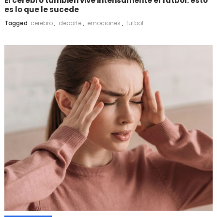
El cerebro también vive intensamente el futbol: esto
es lo que le sucede
Tagged
cerebro
,
deporte
,
emociones
,
futbol