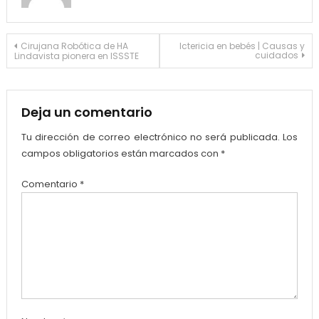
Navegación
Cirujana Robótica de HA
Ictericia en bebés | Causas y
cuidados
Lindavista pionera en ISSSTE
de
entradas
Deja un comentario
Tu dirección de correo electrónico no será publicada.
Los
campos obligatorios están marcados con
*
Comentario
*