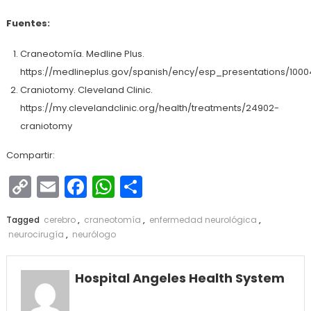
Fuentes:
Craneotomía. Medline Plus.
https://medlineplus.gov/spanish/ency/esp_presentations/100
Craniotomy. Cleveland Clinic.
https://my.clevelandclinic.org/health/treatments/24902-
craniotomy
Compartir:
Copy
Email
Facebook
WhatsApp
Compartir
Link
Tagged
cerebro
,
craneotomía
,
enfermedad neurológica
,
neurocirugía
,
neurólogo
Hospital Angeles Health System