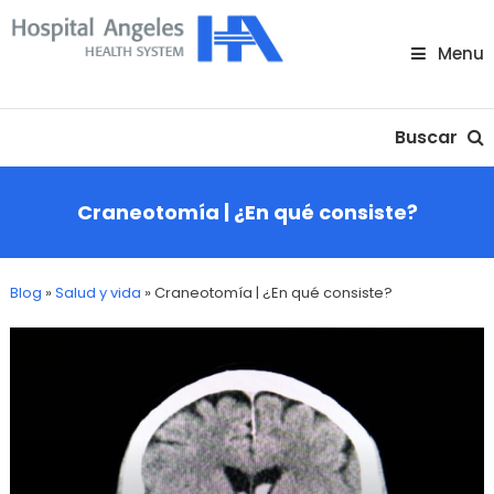
Skip
To
Menu
Content
Nuestra comunidad
Buscar
Craneotomía | ¿En qué consiste?
Blog
»
Salud y vida
»
Craneotomía | ¿En qué consiste?