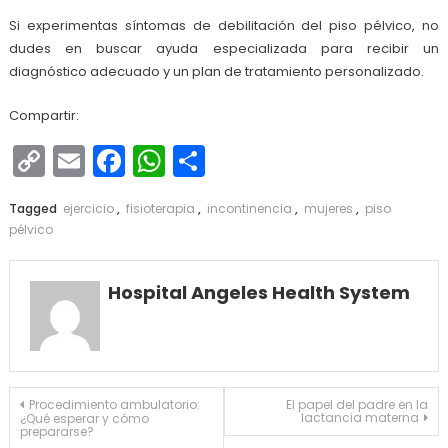
Si experimentas síntomas de debilitación del piso pélvico, no
dudes en buscar ayuda especializada para recibir un
diagnóstico adecuado y un plan de tratamiento personalizado.
Compartir:
Copy
Email
Facebook
WhatsApp
Compartir
Link
Tagged
ejercicio
,
fisioterapia
,
incontinencia
,
mujeres
,
piso
pélvico
Hospital Angeles Health System
Navegación
Procedimiento ambulatorio:
El papel del padre en la
lactancia materna
¿Qué esperar y cómo
de
prepararse?