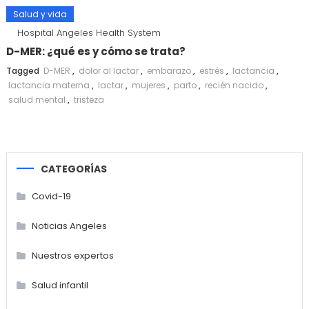
Salud y vida
Hospital Angeles Health System
D-MER: ¿qué es y cómo se trata?
Tagged
D-MER
,
dolor al lactar
,
embarazo
,
estrés
,
lactancia
,
lactancia materna
,
lactar
,
mujeres
,
parto
,
recién nacido
,
salud mental
,
tristeza
CATEGORÍAS
Covid-19
Noticias Angeles
Nuestros expertos
Salud infantil