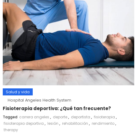
Salud y vida
Hospital Angeles Health System
Fisioterapia deportiva: ¿Qué tan frecuente?
Tagged
carrera angeles
,
deporte
,
deportista
,
fisioterapia
,
fisioterapia deportiva
,
lesión
,
rehabilitación
,
rendimiento
,
therapy