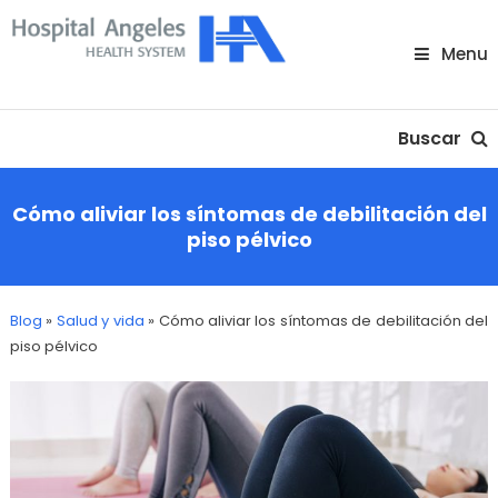
Skip
To
Menu
Content
Nuestra comunidad
Buscar
Cómo aliviar los síntomas de debilitación del
piso pélvico
Blog
»
Salud y vida
»
Cómo aliviar los síntomas de debilitación del
piso pélvico