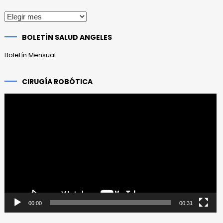
Publicaciones
anteriores
BOLETÍN SALUD ANGELES
Boletín Mensual
CIRUGÍA ROBÓTICA
Reproductor
de
vídeo
00:00
00:31