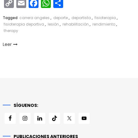
Copy
Email
Facebook
WhatsApp
Compartir
Link
Tagged
carrera angeles
,
deporte
,
deportista
,
fisioterapia
,
fisioterapia deportiva
,
lesión
,
rehabilitación
,
rendimiento
,
therapy
Leer
SÍGUENOS:
PUBLICACIONES ANTERIORES