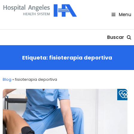
Skip
To
Menu
Content
Nuestra comunidad
Buscar
Etiqueta:
fisioterapia deportiva
Blog
»
fisioterapia deportiva