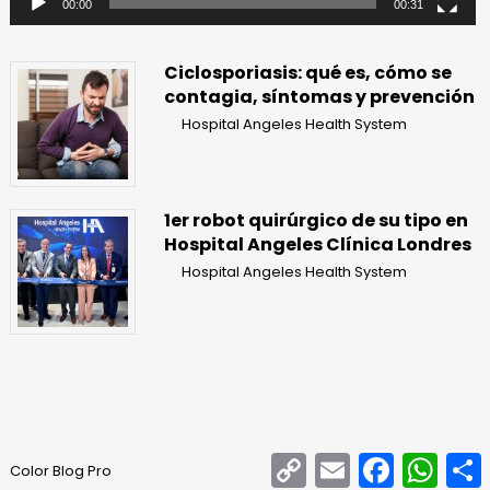
00:00
00:31
Ciclosporiasis: qué es, cómo se
contagia, síntomas y prevención
Hospital Angeles Health System
1er robot quirúrgico de su tipo en
Hospital Angeles Clínica Londres
Hospital Angeles Health System
Copy
Email
Facebook
What
Color Blog Pro
Link