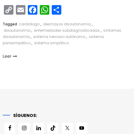
Copy
Email
Facebook
WhatsApp
Compartir
Link
Tagged
cardiólogo
,
desmayos disautonomía
,
disautonomía
,
enfermedades subdiagnosticadas
,
síntomas
disautonomía
,
sistema nervioso autónomo
,
sistema
parasimpático
,
sistema simpático
Leer
SÍGUENOS: