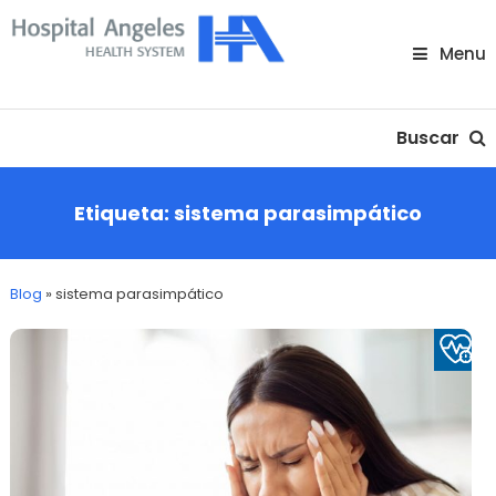
Skip
To
Menu
Content
Nuestra comunidad
Buscar
Etiqueta:
sistema parasimpático
Blog
»
sistema parasimpático