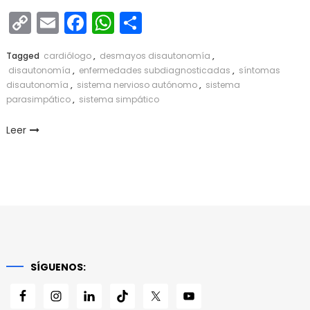
Copy
Email
Facebook
WhatsApp
Compartir
Link
Tagged
cardiólogo
,
desmayos disautonomía
,
disautonomía
,
enfermedades subdiagnosticadas
,
síntomas
disautonomía
,
sistema nervioso autónomo
,
sistema
parasimpático
,
sistema simpático
Leer
SÍGUENOS: