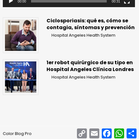
00:00
00:31
Ciclosporiasis: qué es, cómo se
contagia, síntomas y prevención
Hospital Angeles Health System
1er robot quirúrgico de su tipo en
Hospital Angeles Clínica Londres
Hospital Angeles Health System
Copy
Email
Facebook
What
Color Blog Pro
Link