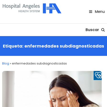
Skip
To
Menu
Content
Nuestra comunidad
Buscar
Etiqueta:
enfermedades subdiagnosticadas
Blog
»
enfermedades subdiagnosticadas