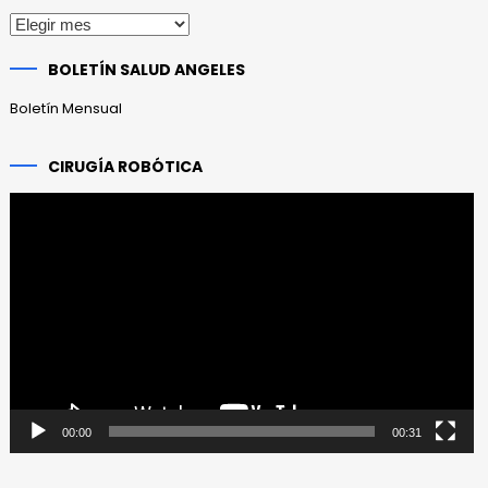
Publicaciones
anteriores
BOLETÍN SALUD ANGELES
Boletín Mensual
CIRUGÍA ROBÓTICA
Reproductor
de
vídeo
00:00
00:31