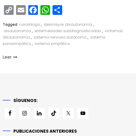
Copy
Email
Facebook
WhatsApp
Compartir
Link
Tagged
cardiólogo
,
desmayos disautonomía
,
disautonomía
,
enfermedades subdiagnosticadas
,
síntomas
disautonomía
,
sistema nervioso autónomo
,
sistema
parasimpático
,
sistema simpático
Leer
SÍGUENOS:
PUBLICACIONES ANTERIORES