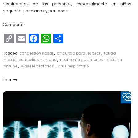
respiratorias de las personas, especialmente en niños
pequeños, ancianos y personas…
Compartir:
Copy
Email
Facebook
WhatsApp
Compartir
Link
Tagged
congestión nasal
,
dificultad para respirar
,
fatiga
,
metapneumovirus humano
,
neumonía
,
pulmones
,
sistema
inmune
,
vías respiratorias
,
virus respiratorio
Leer