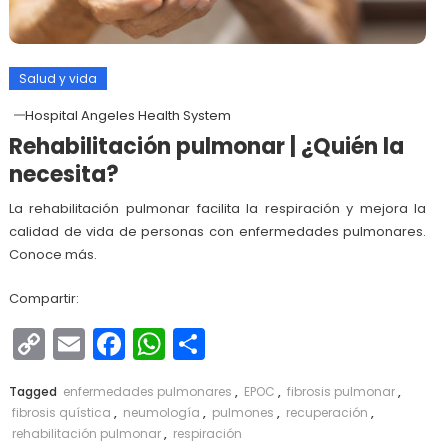
Salud y vida
Hospital Angeles Health System
Rehabilitación pulmonar | ¿Quién la
necesita?
La rehabilitación pulmonar facilita la respiración y mejora la
calidad de vida de personas con enfermedades pulmonares.
Conoce más.
Compartir:
Copy
Email
Facebook
WhatsApp
Compartir
Link
Tagged
enfermedades pulmonares
,
EPOC
,
fibrosis pulmonar
,
fibrosis quística
,
neumología
,
pulmones
,
recuperación
,
rehabilitación pulmonar
,
respiración