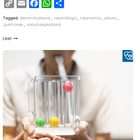
Copy
Email
Facebook
WhatsApp
Compartir
Link
Tagged
derrame pleural
,
neumólogo
,
neumonía
,
pleura
,
pulmones
,
salud respiratoria
Leer