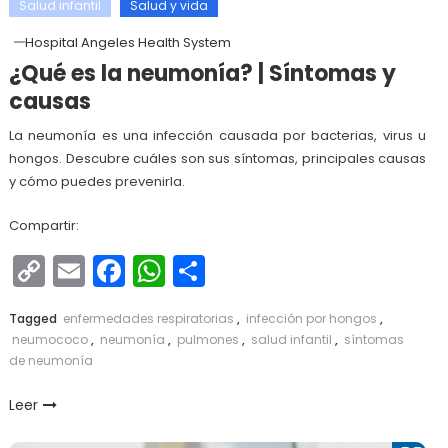
Salud infantil
Salud y vida
Hospital Angeles Health System
¿Qué es la neumonía? | Síntomas y
causas
La neumonía es una infección causada por bacterias, virus u
hongos. Descubre cuáles son sus síntomas, principales causas
y cómo puedes prevenirla.
Compartir:
Copy
Email
Facebook
WhatsApp
Compartir
Link
Tagged
enfermedades respiratorias
,
infección por hongos
,
neumococo
,
neumonía
,
pulmones
,
salud infantil
,
síntomas
de neumonía
Leer