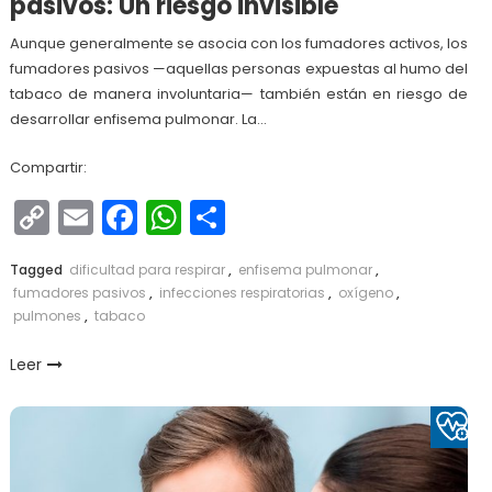
pasivos: Un riesgo invisible
Aunque generalmente se asocia con los fumadores activos, los
fumadores pasivos —aquellas personas expuestas al humo del
tabaco de manera involuntaria— también están en riesgo de
desarrollar enfisema pulmonar. La…
Compartir:
Copy
Email
Facebook
WhatsApp
Compartir
Link
Tagged
dificultad para respirar
,
enfisema pulmonar
,
fumadores pasivos
,
infecciones respiratorias
,
oxígeno
,
pulmones
,
tabaco
Leer