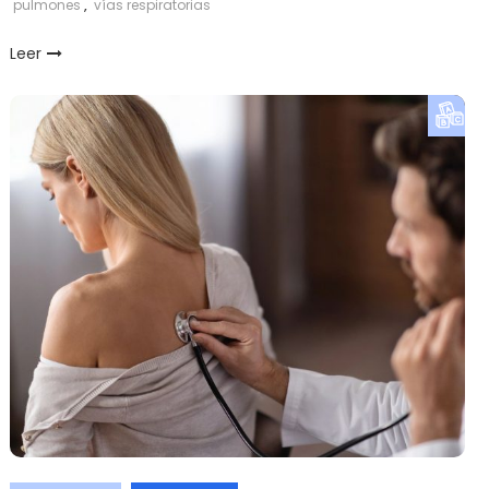
pulmones
,
vías respiratorias
Leer