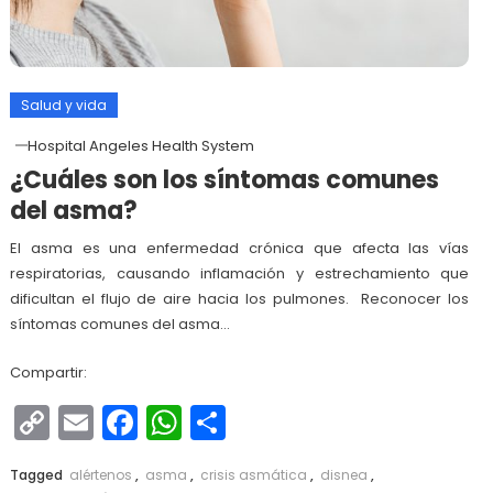
Salud y vida
Hospital Angeles Health System
¿Cuáles son los síntomas comunes
del asma?
El asma es una enfermedad crónica que afecta las vías
respiratorias, causando inflamación y estrechamiento que
dificultan el flujo de aire hacia los pulmones. Reconocer los
síntomas comunes del asma…
Compartir:
Copy
Email
Facebook
WhatsApp
Compartir
Link
Tagged
alértenos
,
asma
,
crisis asmática
,
disnea
,