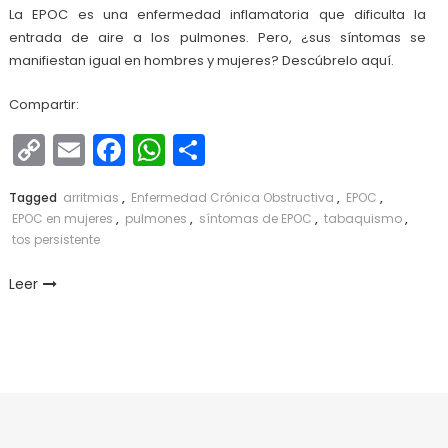
La EPOC es una enfermedad inflamatoria que dificulta la
entrada de aire a los pulmones. Pero, ¿sus síntomas se
manifiestan igual en hombres y mujeres? Descúbrelo aquí.
Compartir:
Copy
Email
Facebook
WhatsApp
Compartir
Link
Tagged
arritmias
,
Enfermedad Crónica Obstructiva
,
EPOC
,
EPOC en mujeres
,
pulmones
,
síntomas de EPOC
,
tabaquismo
,
tos persistente
Leer