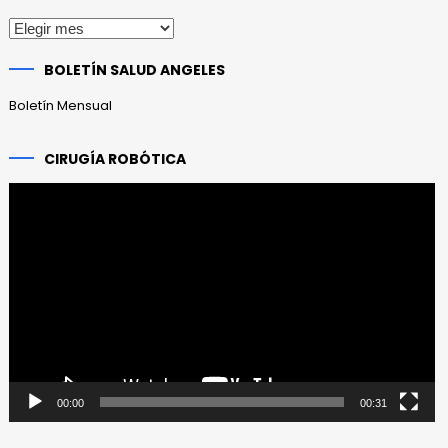
Publicaciones
anteriores
BOLETÍN SALUD ANGELES
Boletín Mensual
CIRUGÍA ROBÓTICA
Reproductor
de
vídeo
00:00
00:31