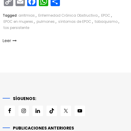
Copy
Email
Facebook
WhatsApp
Compartir
Link
Tagged
arritmias
,
Enfermedad Crónica Obstructiva
,
EPOC
,
EPOC en mujeres
,
pulmones
,
síntomas de EPOC
,
tabaquismo
,
tos persistente
Leer
SÍGUENOS:
PUBLICACIONES ANTERIORES