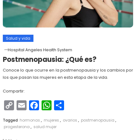
Salud y vida
Hospital Angeles Health System
Postmenopausia: ¿Qué es?
Conoce lo que ocurre en la postmenopausia y los cambios por
los que pasan las mujeres en esta etapa de la vida.
Compartir:
Copy
Email
Facebook
WhatsApp
Compartir
Link
Tagged
hormonas
,
mujeres
,
ovarios
,
postmenopausia
,
progesterona
,
salud mujer