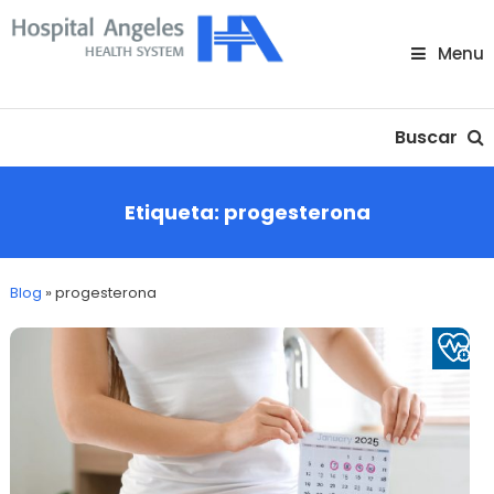
Skip
To
Menu
Content
Nuestra comunidad
Buscar
Etiqueta:
progesterona
Blog
»
progesterona