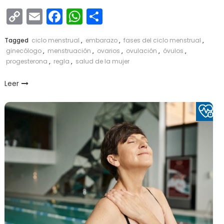
Copy
Email
Facebook
WhatsApp
Compartir
Link
Tagged
ciclo menstrual
,
embarazo
,
fases del ciclo menstrual
,
ginecólogo
,
menstruación
,
ovarios
,
ovulación
,
óvulos
,
progesterona
,
regla
,
salud de la mujer
Leer