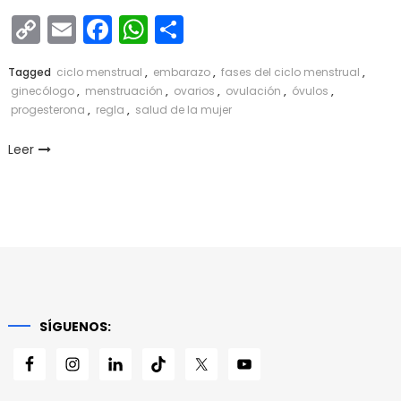
Copy
Email
Facebook
WhatsApp
Compartir
Link
Tagged
ciclo menstrual
,
embarazo
,
fases del ciclo menstrual
,
ginecólogo
,
menstruación
,
ovarios
,
ovulación
,
óvulos
,
progesterona
,
regla
,
salud de la mujer
Leer
SÍGUENOS: