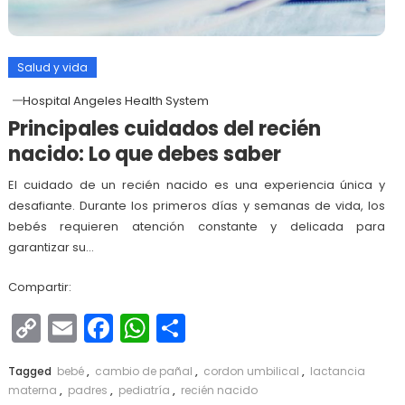
Salud y vida
Hospital Angeles Health System
Principales cuidados del recién
nacido: Lo que debes saber
El cuidado de un recién nacido es una experiencia única y
desafiante. Durante los primeros días y semanas de vida, los
bebés requieren atención constante y delicada para
garantizar su…
Compartir:
Copy
Email
Facebook
WhatsApp
Compartir
Link
Tagged
bebé
,
cambio de pañal
,
cordon umbilical
,
lactancia
materna
,
padres
,
pediatría
,
recién nacido