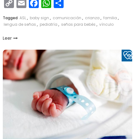
Copy
Email
Facebook
WhatsApp
Compartir
Link
Tagged
ASL
,
baby sign
,
comunicación
,
crianza
,
familia
,
lengua de señas
,
pediatría
,
señas para bebés
,
vínculo
Leer