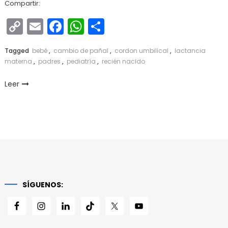
Compartir:
Copy
Email
Facebook
WhatsApp
Compartir
Link
Tagged
bebé
,
cambio de pañal
,
cordon umbilical
,
lactancia
materna
,
padres
,
pediatría
,
recién nacido
Leer
SÍGUENOS: