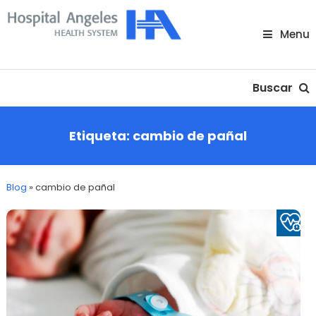
Skip
To
Menu
Content
Nuestra comunidad
Buscar
Etiqueta:
cambio de pañal
Blog
»
cambio de pañal