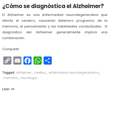
¿Cómo se diagnóstica el Alzheimer?
El Alzheimer es una enfermedad neurodegenerativa que
afecta el cerebro, causando deterioro progresivo de la
memoria, el pensamiento y las habilidades conductuales. El
diagnóstico del Alzheimer generalmente implica una
combinación…
Compartir:
Copy
Email
Facebook
WhatsApp
Compartir
Link
Tagged
alzheimer
,
cerebro
,
enfermedad neurodegenerativa
,
memoria
,
neurologia
Leer