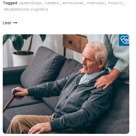
Tagged
aprendizaje
,
cerebro
,
emociones
,
memoria
,
música
,
rehabilitación cognitiva
Leer