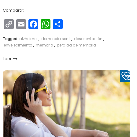
Compartir:
Copy
Email
Facebook
WhatsApp
Compartir
Link
Tagged
alzheimer
,
demencia senil
,
desorientación
,
envejecimiento
,
memoria
,
perdida de memoria
Leer