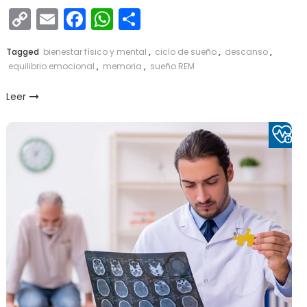
Copy
Email
Facebook
WhatsApp
Compartir
Link
Tagged
bienestar físico y mental
,
ciclo de sueño
,
descanso
,
equilibrio emocional
,
memoria
,
sueño REM
Leer