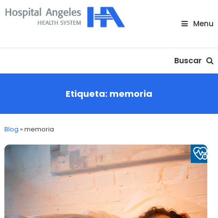
Skip
To
Menu
Content
Nuestra comunidad
Buscar
Etiqueta:
memoria
Blog
»
memoria