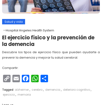
Salud y vida
Hospital Angeles Health System
El ejercicio físico y la prevención de
la demencia
Descubre los tipos de ejercicio físico que pueden ayudarte a
prevenir la demencia y mejorar tu salud cerebral.
Compartir:
Copy
Email
Facebook
WhatsApp
Compartir
Link
Tagged
alzheimer
,
cerebro
,
demencia
,
deterioro cognitivo
,
ejercicio
,
memoria