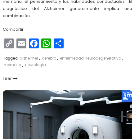
memoria, el pensamiento y las habilidades conductuales. El
diagnóstico del Alzheimer generalmente implica una
combinación…
Compartir:
Copy
Email
Facebook
WhatsApp
Compartir
Link
Tagged
alzheimer
,
cerebro
,
enfermedad neurodegenerativa
,
memoria
,
neurologia
Leer