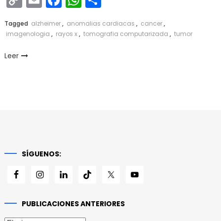
Link
Tagged
alzheimer
,
anomalias cardiacas
,
cancer
,
imagenologia
,
rayos x
,
tomografia computarizada
,
tumor
Leer
SÍGUENOS:
PUBLICACIONES ANTERIORES