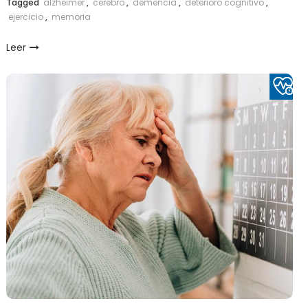
Tagged
alzheimer
,
cerebro
,
demencia
,
deterioro cognitivo
,
ejercicio
,
memoria
Leer