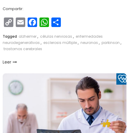
Compartir:
Copy
Email
Facebook
WhatsApp
Compartir
Link
Tagged
alzheimer
,
células nerviosas
,
enfermedades
neurodegenerativas
,
esclerosis múltiple
,
neuronas
,
parkinson
,
trastornos cerebrales
Leer