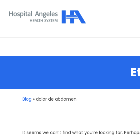
Skip
To
Content
Nuestra comunidad
E
Blog
»
dolor de abdomen
It seems we can’t find what you’re looking for. Perhap