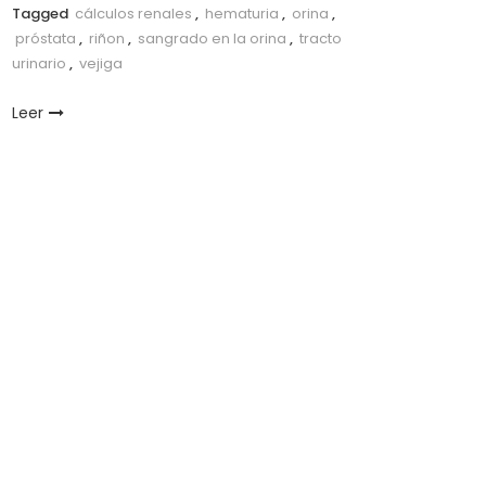
Tagged
cálculos renales
,
hematuria
,
orina
,
próstata
,
riñon
,
sangrado en la orina
,
tracto
urinario
,
vejiga
Leer