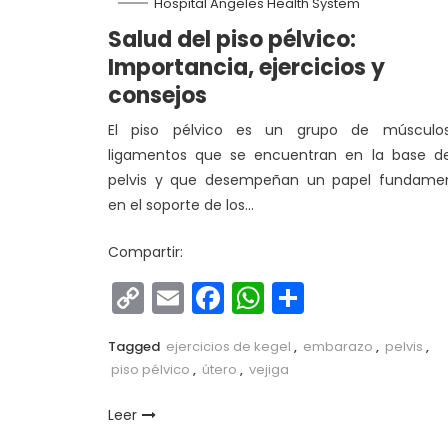
Hospital Angeles Health System
Salud del piso pélvico:
Importancia, ejercicios y
consejos
El piso pélvico es un grupo de músculo
ligamentos que se encuentran en la base de
pelvis y que desempeñan un papel fundamen
en el soporte de los…
Compartir:
Copy
Email
Facebook
WhatsApp
Comparti
Link
Tagged
ejercicios de kegel
,
embarazo
,
pelvis
,
piso pélvico
,
útero
,
vejiga
Leer