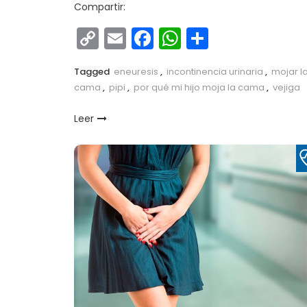
Compartir:
Copy
Email
Facebook
WhatsApp
Comparti
Link
Tagged
eneuresis
,
incontinencia urinaria
,
mojar l
cama
,
pipi
,
por qué mi hijo moja la cama
,
vejiga
Leer