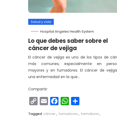
Salud y vida
Hospital Angeles Health System
Lo que debes saber sobre el
cáncer de vejiga
El cáncer de vejiga es uno de los tipos de cá
más comunes, especialmente en perso
mayores y en fumadores. El cáncer de vejig
una enfermedad en la que…
Compartir:
Copy
Email
Facebook
WhatsApp
Comparti
Link
Tagged
cáncer
,
fumadores
,
hematuria
,