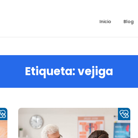
inicio
blog
Etiqueta:
vejiga