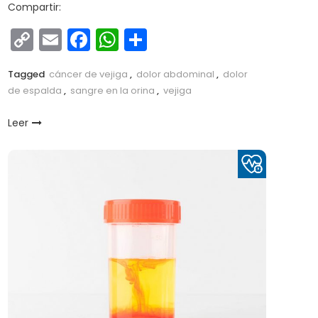
Compartir:
Copy
Email
Facebook
WhatsApp
Compartir
Link
Tagged
cáncer de vejiga
,
dolor abdominal
,
dolor
de espalda
,
sangre en la orina
,
vejiga
Leer