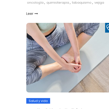
oncología
,
quimioterapia
,
tabaquismo
,
vejiga
Leer
Salud y vida