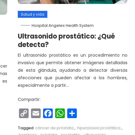
Salud y vida
Hospital Angeles Health System
Ultrasonido prostático: ¿Qué
detecta?
El ultrasonido prostático es un procedimiento no
invasivo que permite obtener imágenes detalladas
ncer
de esta glándula, ayudando a detectar diversas
nas
afecciones que pueden afectar a los hombres,
a es
especialmente a partir…
Compartir:
Copy
Email
Facebook
WhatsApp
Compartir
r
Link
Tagged
cáncer de próstata
,
hiperplasia prostática
,
hombres
,
próstata
,
prostatitis
,
ultrasonido