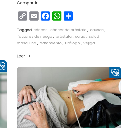
Compartir:
r
Copy
Email
Facebook
WhatsApp
Compartir
Link
a
Tagged
cáncer
,
cáncer de próstata
,
causas
,
factores de riesgo
,
próstata
,
salud
,
salud
masculina
,
tratamiento
,
urólogo
,
vejiga
Leer