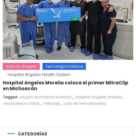
Noticias Angeles
Tecnología médica
Hospital Angeles Health System
Hospital Angeles Morelia coloca el primer MitraClip
en Michoacán
Tagged
cirugía de mínima invasión
,
hospital angeles morelia
,
insuficiencia mitral
,
mitraclip
,
sala de hemodinamia
CATEGORÍAS