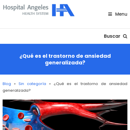
Skip
To
Menu
Content
Nuestra comunidad
Buscar
¿Qué es el trastorno de ansiedad
generalizada?
Blog
»
Sin categoría
»
¿Qué es el trastorno de ansiedad
generalizada?