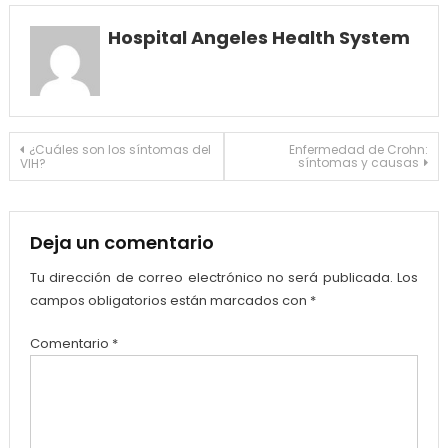
Hospital Angeles Health System
Navegación
¿Cuáles son los síntomas del
Enfermedad de Crohn:
síntomas y causas
VIH?
de
entradas
Deja un comentario
Tu dirección de correo electrónico no será publicada.
Los
campos obligatorios están marcados con
*
Comentario
*