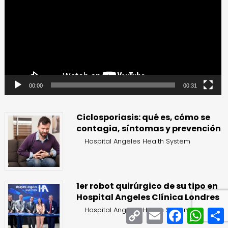
vídeo
00:00
00:31
Ciclosporiasis: qué es, cómo se
contagia, síntomas y prevención
Hospital Angeles Health System
1er robot quirúrgico de su tipo en
Hospital Angeles Clínica Londres
Hospital Angeles Health System
Copy
Email
Facebook
What
Link