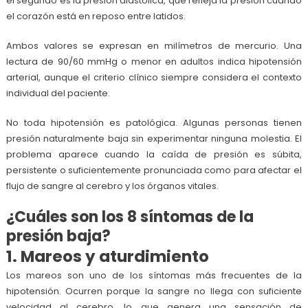
el segundo es la presión diastólica, que refleja la presión cuando
el corazón está en reposo entre latidos.
Ambos valores se expresan en milímetros de mercurio. Una
lectura de 90/60 mmHg o menor en adultos indica hipotensión
arterial, aunque el criterio clínico siempre considera el contexto
individual del paciente.
No toda hipotensión es patológica. Algunas personas tienen
presión naturalmente baja sin experimentar ninguna molestia. El
problema aparece cuando la caída de presión es súbita,
persistente o suficientemente pronunciada como para afectar el
flujo de sangre al cerebro y los órganos vitales.
¿Cuáles son los 8 síntomas de la
presión baja?
1. Mareos y aturdimiento
Los mareos son uno de los síntomas más frecuentes de la
hipotensión. Ocurren porque la sangre no llega con suficiente
velocidad al cerebro, lo que genera una sensación de