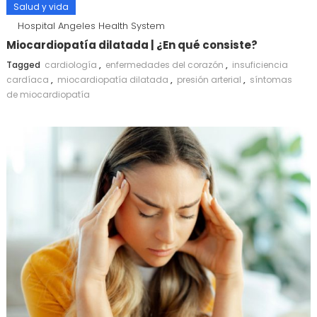
Salud y vida
Hospital Angeles Health System
Miocardiopatía dilatada | ¿En qué consiste?
Tagged
cardiología
,
enfermedades del corazón
,
insuficiencia
cardíaca
,
miocardiopatía dilatada
,
presión arterial
,
síntomas
de miocardiopatía