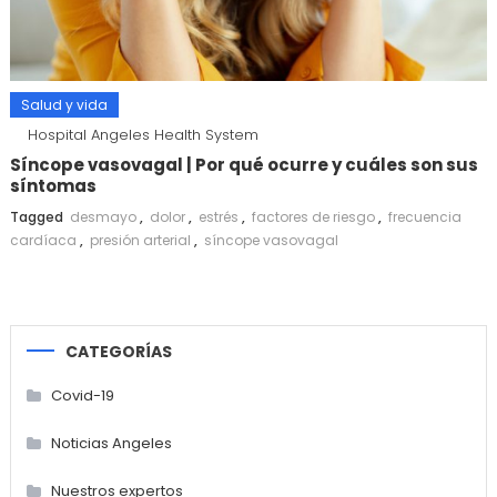
Salud y vida
Hospital Angeles Health System
Síncope vasovagal | Por qué ocurre y cuáles son sus
síntomas
Tagged
desmayo
,
dolor
,
estrés
,
factores de riesgo
,
frecuencia
cardíaca
,
presión arterial
,
síncope vasovagal
CATEGORÍAS
Covid-19
Noticias Angeles
Nuestros expertos