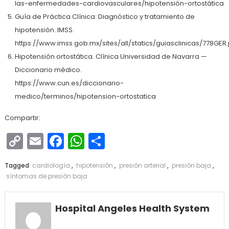
las-enfermedades-cardiovasculares/hipotensión-ortostática
Guía de Práctica Clínica: Diagnóstico y tratamiento de
hipotensión. IMSS.
https://www.imss.gob.mx/sites/all/statics/guiasclinicas/778GER.
Hipotensión ortostática. Clínica Universidad de Navarra —
Diccionario médico.
https://www.cun.es/diccionario-
medico/terminos/hipotension-ortostatica
Compartir:
Copy
Email
Facebook
WhatsApp
Compartir
Link
Tagged
cardiología
,
hipotensión
,
presión arterial
,
presión baja
,
síntomas de presión baja
Hospital Angeles Health System