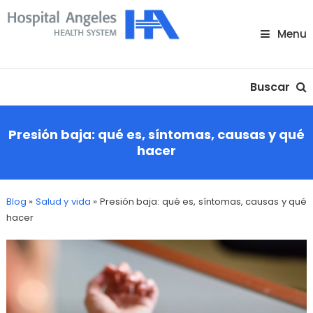
Skip
To
Menu
Content
Nuestra comunidad
Buscar
Presión baja: qué es, síntomas, causas y qué
hacer
Blog
»
Salud y vida
»
Presión baja: qué es, síntomas, causas y qué
hacer