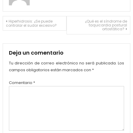
Navegación
Hiperhidrosis: ¿Se puede
¿Qué es el síndrome de
taquicardia postural
controlar el sudor excesivo?
de
ortostática?
entradas
Deja un comentario
Tu dirección de correo electrónico no será publicada.
Los
campos obligatorios están marcados con
*
Comentario
*