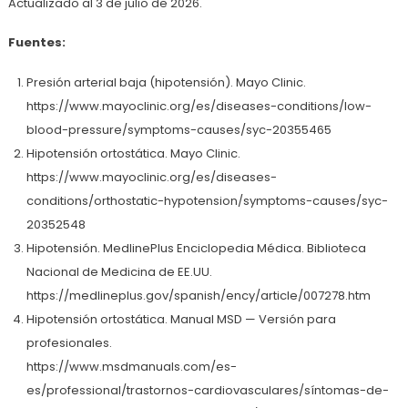
Actualizado al 3 de julio de 2026.
Fuentes:
Presión arterial baja (hipotensión). Mayo Clinic.
https://www.mayoclinic.org/es/diseases-conditions/low-
blood-pressure/symptoms-causes/syc-20355465
Hipotensión ortostática. Mayo Clinic.
https://www.mayoclinic.org/es/diseases-
conditions/orthostatic-hypotension/symptoms-causes/syc-
20352548
Hipotensión. MedlinePlus Enciclopedia Médica. Biblioteca
Nacional de Medicina de EE.UU.
https://medlineplus.gov/spanish/ency/article/007278.htm
Hipotensión ortostática. Manual MSD — Versión para
profesionales.
https://www.msdmanuals.com/es-
es/professional/trastornos-cardiovasculares/síntomas-de-