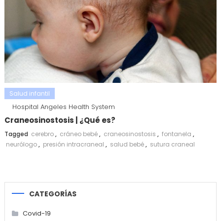
Salud infantil
Hospital Angeles Health System
Craneosinostosis | ¿Qué es?
Tagged
cerebro
,
cráneo bebé
,
craneosinostosis
,
fontanela
,
neurólogo
,
presión intracraneal
,
salud bebé
,
sutura craneal
CATEGORÍAS
Covid-19