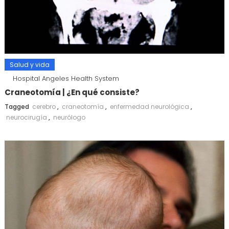
Salud y vida
Hospital Angeles Health System
Craneotomía | ¿En qué consiste?
Tagged
cerebro
,
craneotomía
,
enfermedad neurológica
,
neurocirugía
,
neurólogo