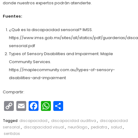
donde nuestros expertos podrán atenderte.
Fuentes:
¿Qué es la discapacidad sensorial? IMSS.
https://www.imss.gob.mx/sites/all/statics/pdf/guarderias/dis
sensorial.pdf
Types of Sensory Disabilities and Impairment. Maple
Community Services.
https://maplecommunity.com.au/types-of-sensory-
disabilities-and-impairment
Compartir:
Copy
Email
Facebook
WhatsApp
Compartir
Link
Tagged
discapacidad
,
discapacidad auditiva
,
discapacidad
sensorial
,
discapacidad visual
,
neurólogo
,
pediatra
,
salud
,
sentidos