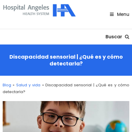
Skip
To
Menu
Content
Nuestra comunidad
Buscar
Discapacidad sensorial | ¿Qué es y cómo
detectarla?
Blog
»
Salud y vida
»
Discapacidad sensorial | ¿Qué es y cómo
detectarla?