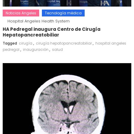
Noticias Angeles
Tecnología médica
Hospital Angeles Health System
HA Pedregal inaugura Centro de Cirugía
Hepatopancreatobiliar
Tagged
cirugía
,
cirugía hepatopancreatobiliar
,
hospital angeles
pedregal
,
inauguración
,
salud