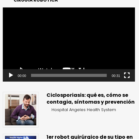
Reproductor
de
vídeo
00:00
00:31
Ciclosporiasis: qué es, cómo se
contagia, síntomas y prevención
Hospital Angeles Health System
1er robot quirúrgico de su tipo en