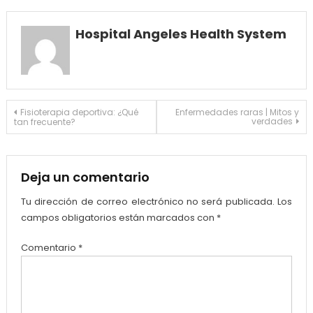
Hospital Angeles Health System
Navegación
Fisioterapia deportiva: ¿Qué
Enfermedades raras | Mitos y
verdades
tan frecuente?
de
entradas
Deja un comentario
Tu dirección de correo electrónico no será publicada.
Los
campos obligatorios están marcados con
*
Comentario
*