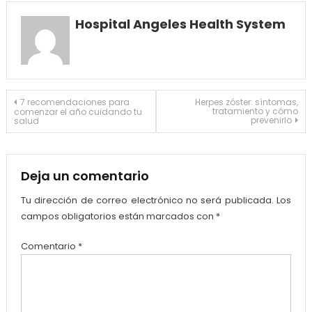
Hospital Angeles Health System
Navegación
7 recomendaciones para
Herpes zóster: síntomas,
tratamiento y cómo
comenzar el año cuidando tu
de
prevenirlo
salud
entradas
Deja un comentario
Tu dirección de correo electrónico no será publicada.
Los
campos obligatorios están marcados con
*
Comentario
*