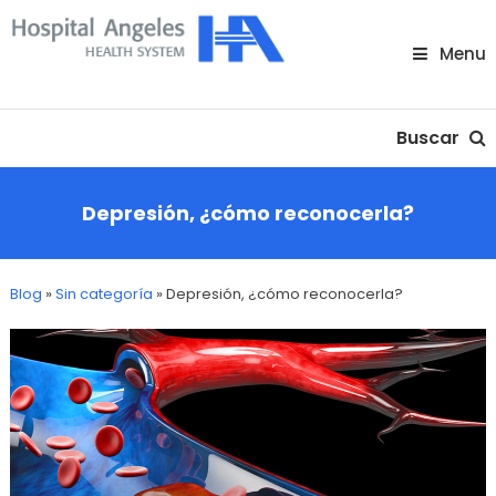
Skip
To
Menu
Content
Nuestra comunidad
Buscar
Depresión, ¿cómo reconocerla?
Blog
»
Sin categoría
»
Depresión, ¿cómo reconocerla?