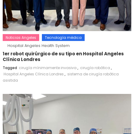
Noticias Angeles
Tecnología médica
Hospital Angeles Health System
1er robot quirúrgico de su tipo en Hospital Angeles
Clínica Londres
Tagged
cirugía mínimamente invasiva
,
cirugía robótica
,
Hospital Angeles Clínica Londres
,
sistema de cirugía robótica
asistida