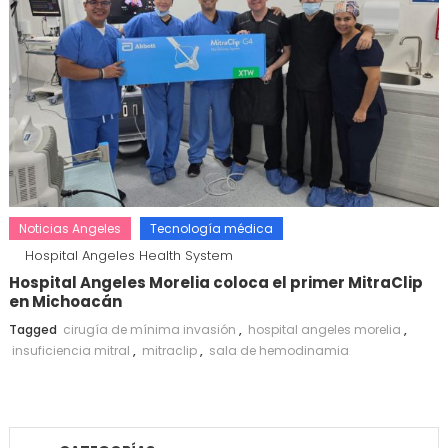
Noticias Angeles
Tecnología médica
Hospital Angeles Health System
Hospital Angeles Morelia coloca el primer MitraClip
en Michoacán
Tagged
cirugía de mínima invasión
,
hospital angeles morelia
,
insuficiencia mitral
,
mitraclip
,
sala de hemodinamia