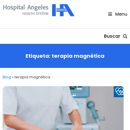
Skip
To
Menu
Content
Nuestra comunidad
Buscar
Etiqueta:
terapia magnética
Blog
»
terapia magnética