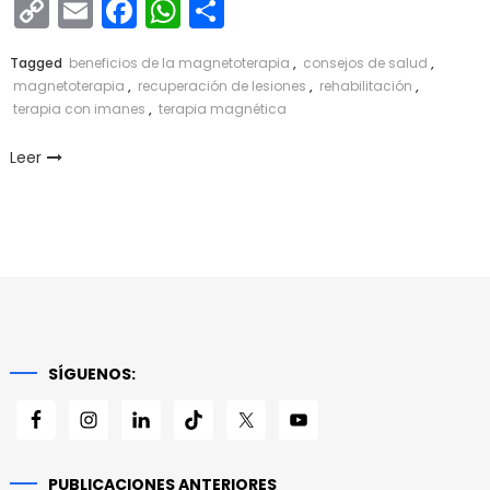
Copy
Email
Facebook
WhatsApp
Compartir
Link
Tagged
beneficios de la magnetoterapia
,
consejos de salud
,
magnetoterapia
,
recuperación de lesiones
,
rehabilitación
,
terapia con imanes
,
terapia magnética
Leer
SÍGUENOS:
PUBLICACIONES ANTERIORES