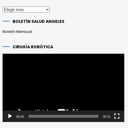
Publicaciones
anteriores
BOLETÍN SALUD ANGELES
Boletín Mensual
CIRUGÍA ROBÓTICA
Reproductor
de
vídeo
00:00
00:31