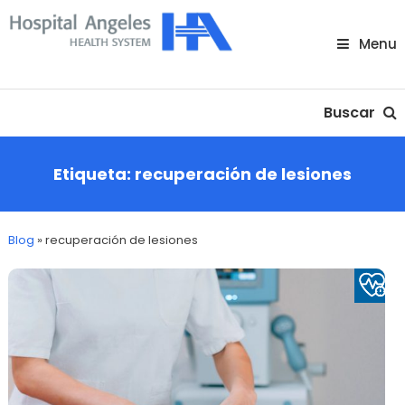
Skip
To
Menu
Content
Nuestra comunidad
Buscar
Etiqueta:
recuperación de lesiones
Blog
»
recuperación de lesiones