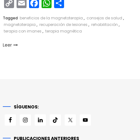
Copy
Email
Facebook
WhatsApp
Compartir
Link
Tagged
beneficios de la magnetoterapia
,
consejos de salud
,
magnetoterapia
,
recuperación de lesiones
,
rehabilitación
,
terapia con imanes
,
terapia magnética
Leer
SÍGUENOS:
PUBLICACIONES ANTERIORES