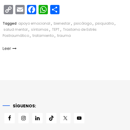
Copy
Email
Facebook
WhatsApp
Compartir
Link
Tagged
apoyo emocional
,
bienestar
,
psicólogo
,
psiquiatra
,
salud mental
,
síntomas
,
TEPT
,
Trastorno de Estrés
Postraumático
,
tratamiento
,
trauma
Leer
SÍGUENOS: