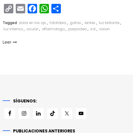
Copy
Email
Facebook
WhatsApp
Compartir
Link
Tagged
dolor en los ojs
,
fotofobia
,
gafas
,
lentes
,
luz brillante
,
luz intenso
,
ocular
,
oftalmologo
,
parpadeo
,
sol
,
vision
Leer
SÍGUENOS:
PUBLICACIONES ANTERIORES