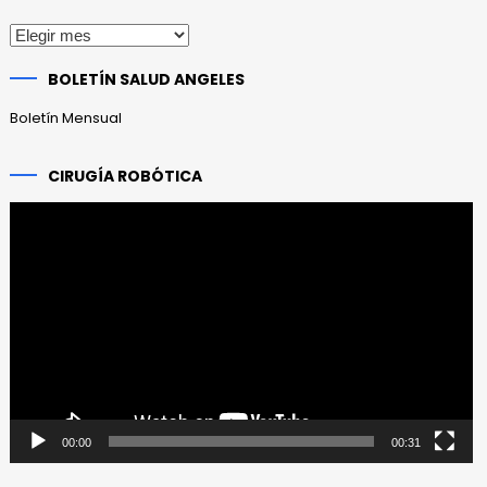
Publicaciones
anteriores
BOLETÍN SALUD ANGELES
Boletín Mensual
CIRUGÍA ROBÓTICA
Reproductor
de
vídeo
00:00
00:31