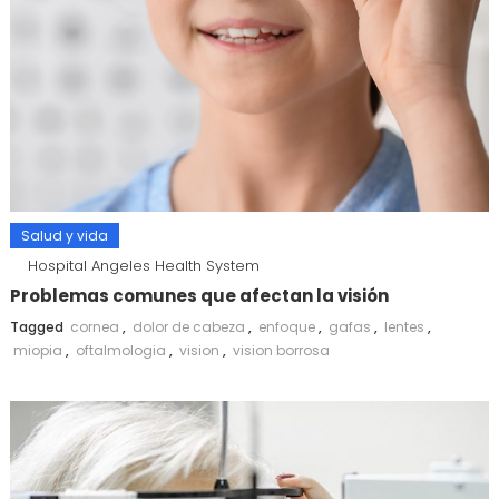
Salud y vida
Hospital Angeles Health System
Problemas comunes que afectan la visión
Tagged
cornea
,
dolor de cabeza
,
enfoque
,
gafas
,
lentes
,
miopia
,
oftalmologia
,
vision
,
vision borrosa