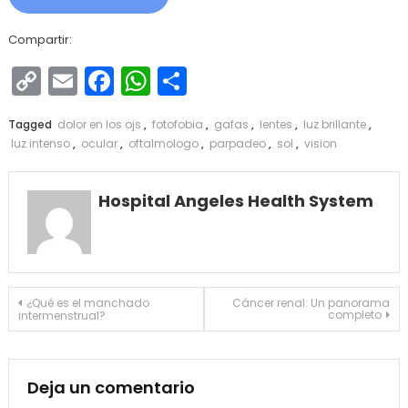
Compartir:
Copy
Email
Facebook
WhatsApp
Compartir
Link
Tagged
dolor en los ojs
,
fotofobia
,
gafas
,
lentes
,
luz brillante
,
luz intenso
,
ocular
,
oftalmologo
,
parpadeo
,
sol
,
vision
Hospital Angeles Health System
Navegación
¿Qué es el manchado
Cáncer renal: Un panorama
completo
intermenstrual?
de
entradas
Deja un comentario