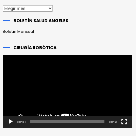
Publicaciones
anteriores
BOLETÍN SALUD ANGELES
Boletín Mensual
CIRUGÍA ROBÓTICA
Reproductor
de
vídeo
00:00
00:31