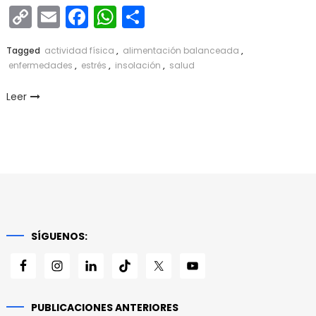
Copy
Email
Facebook
WhatsApp
Compartir
Link
Tagged
actividad física
,
alimentación balanceada
,
enfermedades
,
estrés
,
insolación
,
salud
Leer
SÍGUENOS:
PUBLICACIONES ANTERIORES