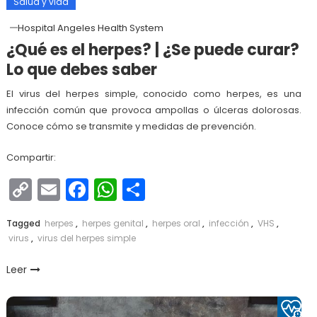
Salud y vida
Hospital Angeles Health System
¿Qué es el herpes? | ¿Se puede curar?
Lo que debes saber
El virus del herpes simple, conocido como herpes, es una
infección común que provoca ampollas o úlceras dolorosas.
Conoce cómo se transmite y medidas de prevención.
Compartir:
Copy
Email
Facebook
WhatsApp
Compartir
Link
Tagged
herpes
,
herpes genital
,
herpes oral
,
infección
,
VHS
,
virus
,
virus del herpes simple
Leer