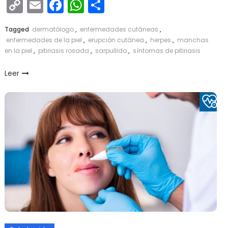
Copy
Email
Facebook
WhatsApp
Compartir
Link
Tagged
dermatólogo
,
enfermedades cutáneas
,
enfermedades de la piel
,
erupción cutánea
,
herpes
,
manchas
en la piel
,
pitiriasis rosada
,
sarpullido
,
síntomas de pitiriasis
Leer