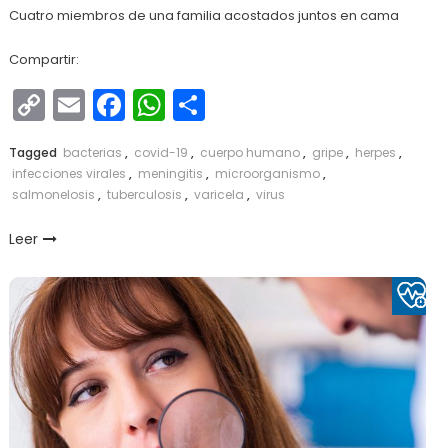
Cuatro miembros de una familia acostados juntos en cama
Compartir:
Copy
Email
Facebook
WhatsApp
Compartir
Link
Tagged
bacterias
,
covid-19
,
cuerpo humano
,
gripe
,
herpes
,
infecciones virales
,
meningitis
,
microorganismo
,
salmonelosis
,
tuberculosis
,
varicela
,
virus
Leer