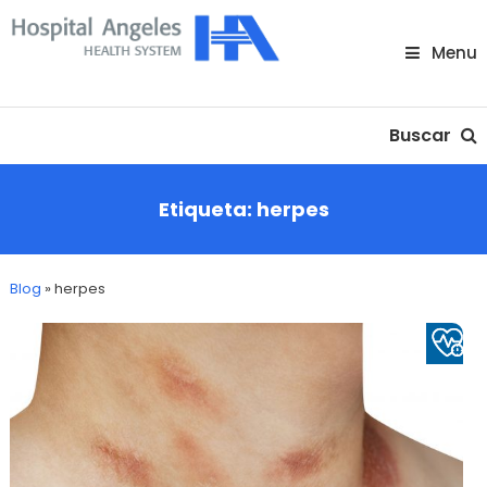
Skip
To
Menu
Content
Nuestra comunidad
Buscar
Etiqueta:
herpes
Blog
»
herpes