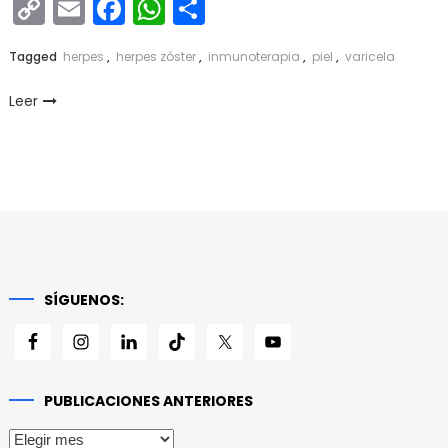
Copy
Email
Facebook
WhatsApp
Compartir
Link
Tagged
herpes
,
herpes zóster
,
inmunoterapia
,
piel
,
varicela
Leer
SÍGUENOS:
PUBLICACIONES ANTERIORES
Publicaciones