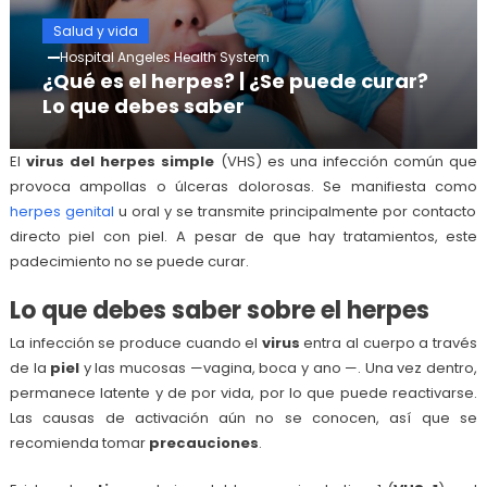
Salud y vida
Hospital Angeles Health System
¿Qué es el herpes? | ¿Se puede curar?
Lo que debes saber
El
virus del herpes simple
(VHS) es una infección común que
provoca ampollas o úlceras dolorosas. Se manifiesta como
herpes genital
u oral y se transmite principalmente por contacto
directo piel con piel. A pesar de que hay tratamientos, este
padecimiento no se puede curar.
Lo que debes saber sobre el herpes
La infección se produce cuando el
virus
entra al cuerpo a través
de la
piel
y las mucosas —vagina, boca y ano —. Una vez dentro,
permanece latente y de por vida, por lo que puede reactivarse.
Las causas de activación aún no se conocen, así que se
recomienda tomar
precauciones
.