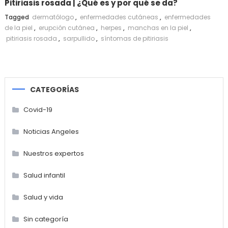
Pitiriasis rosada | ¿Qué es y por qué se da?
Tagged
dermatólogo
,
enfermedades cutáneas
,
enfermedades
de la piel
,
erupción cutánea
,
herpes
,
manchas en la piel
,
pitiriasis rosada
,
sarpullido
,
síntomas de pitiriasis
CATEGORÍAS
Covid-19
Noticias Angeles
Nuestros expertos
Salud infantil
Salud y vida
Sin categoría