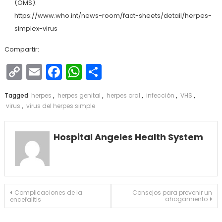
(OMS).
https://www.who.int/news-room/fact-sheets/detail/herpes-
simplex-virus
Compartir:
Copy
Email
Facebook
WhatsApp
Compartir
Link
Tagged
herpes
,
herpes genital
,
herpes oral
,
infección
,
VHS
,
virus
,
virus del herpes simple
Hospital Angeles Health System
Navegación
Complicaciones de la
Consejos para prevenir un
ahogamiento
encefalitis
de
entradas