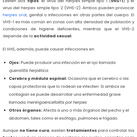
Existen dos
tipos
: el virus del herpes simple tipo 1 (
VHS-1
) y el
virus del herpes simple tipo 2 (VHS-2). Ambos pueden provocar
herpes oral
, genital o infecciones en otras partes del cuerpo. El
VHS-1 es más común en zonas con alta densidad de población y
condiciones de higiene deficientes, mientras que el VHS-2
depende de la
actividad sexual
.
El VHS, además, puede causar infecciones en:
Ojos:
Puede producir una infección en el ojo llamada
queratitis herpética
.
Cerebro y médula espinal:
Ocasiona que el cerebro o las
capas protectoras que lo rodean se infecten. Si ambos se
contagian se puede desarrollar una enfermedad grave
llamada
meningoencefalitis por herpes
.
Otros órganos:
Afecta a uno o más órganos del pecho y el
abdomen, tales como el esófago, pulmones e hígado.
Aunque
no tiene cura
, existen
tratamientos
para controlar los