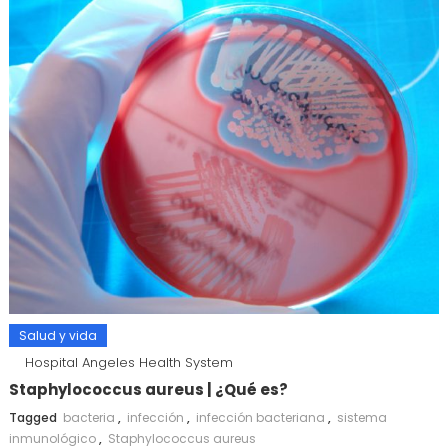
Salud y vida
Hospital Angeles Health System
Staphylococcus aureus | ¿Qué es?
Tagged
bacteria
,
infección
,
infección bacteriana
,
sistema
inmunológico
,
Staphylococcus aureus