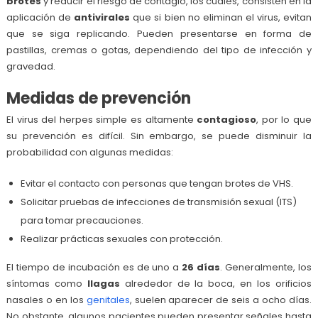
brotes
y reducir el riesgo de contagio, los cuales, consisten en la
aplicación de
antivirales
que si bien no eliminan el virus, evitan
que se siga replicando. Pueden presentarse en forma de
pastillas, cremas o gotas, dependiendo del tipo de infección y
gravedad.
Medidas de prevención
El virus del herpes simple es altamente
contagioso
, por lo que
su prevención es difícil. Sin embargo, se puede disminuir la
probabilidad con algunas medidas:
Evitar el contacto con personas que tengan brotes de VHS.
Solicitar pruebas de infecciones de transmisión sexual (ITS)
para tomar precauciones.
Realizar prácticas sexuales con protección.
El tiempo de incubación es de uno a
26 días
. Generalmente, los
síntomas como
llagas
alrededor de la boca, en los orificios
nasales o en los
genitales
, suelen aparecer de seis a ocho días.
No obstante, algunos pacientes pueden presentar señales hasta