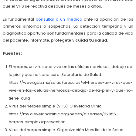
que el VHS se reactiva después de meses o años.
Es fundamental
consultar a un médico
ante la aparición de los
primeros síntomas o sospechas. La detección temprana y un
diagnóstico oportuno son fundamentales para la calidad de vida
del paciente. Infórmate, protégete y
cuida tu salud
.
Fuentes:
El herpes, un virus que vive en las células nerviosas, debajo de
la piel y que no tiene cura. Secretaría de Salud.
https://www.gob.mx/salud/articulos/el-herpes-un-virus-que-
vive-en-las-celulas-nerviosas-debajo-de-la-piel-y-que-no-
tiene-cura
Virus del herpes simple (VHS). Cleveland Clinic.
https://my.clevelandclinic.org/health/diseases/22855-
herpes-simplex#prevention
Virus del herpes simple. Organización Mundial de la Salud