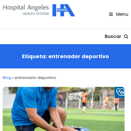
Skip
To
Menu
Content
Nuestra comunidad
Buscar
Etiqueta:
entrenador deportivo
Blog
»
entrenador deportivo