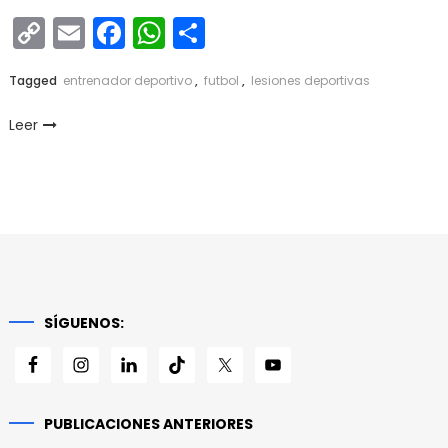
Copy
Email
Facebook
WhatsApp
Compartir
Link
Tagged
entrenador deportivo
,
futbol
,
lesiones deportivas
Leer
SÍGUENOS:
PUBLICACIONES ANTERIORES