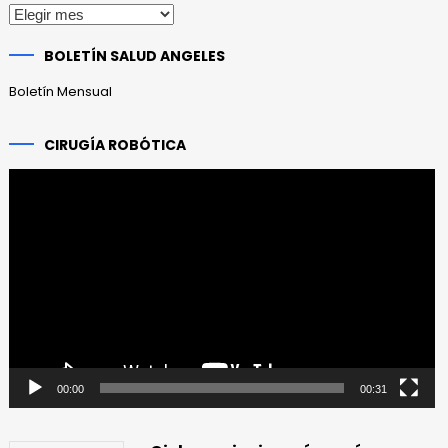
Publicaciones
anteriores
BOLETÍN SALUD ANGELES
Boletín Mensual
CIRUGÍA ROBÓTICA
Reproductor
de
vídeo
00:00
00:31