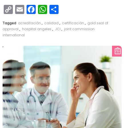
Copy
Email
Facebook
WhatsApp
Compartir
Link
Tagged
acreditación
,
calidad
,
certificación
,
gold seal of
approval
,
hospital angeles
,
JCI
,
joint commission
international
Leer