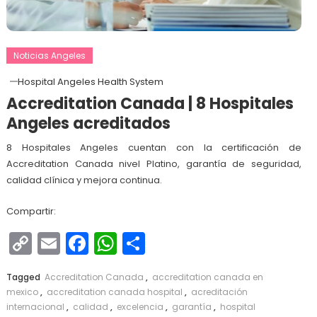
Noticias Angeles
Hospital Angeles Health System
Accreditation Canada | 8 Hospitales
Angeles acreditados
8 Hospitales Angeles cuentan con la certificación de
Accreditation Canada nivel Platino, garantía de seguridad,
calidad clínica y mejora continua.
Compartir:
Copy
Email
Facebook
WhatsApp
Compartir
Link
Tagged
Accreditation Canada
,
accreditation canada en
mexico
,
accreditation canada hospital
,
acreditación
internacional
,
calidad
,
excelencia
,
garantía
,
hospital