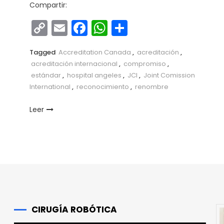
Compartir:
r
Copy
Email
Facebook
WhatsApp
Compartir
Link
Tagged
Accreditation Canada
,
acreditación
,
acreditación internacional
,
compromiso
,
estándar
,
hospital angeles
,
JCI
,
Joint Comission
International
,
reconocimiento
,
renombre
Leer
CIRUGÍA ROBÓTICA