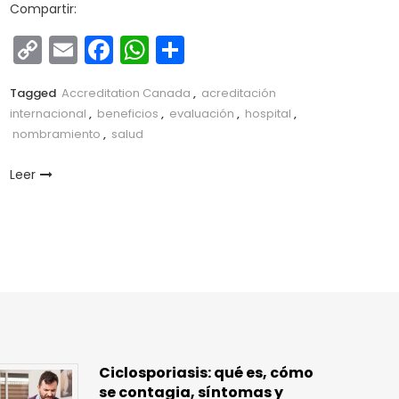
Compartir:
Copy
Email
Facebook
WhatsApp
Compartir
Link
Tagged
Accreditation Canada
,
acreditación
internacional
,
beneficios
,
evaluación
,
hospital
,
nombramiento
,
salud
Leer
Ciclosporiasis: qué es, cómo
se contagia, síntomas y