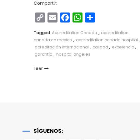
Compartir:
Copy
Email
Facebook
WhatsApp
Comparti
Link
Tagged
Accreditation Canada
,
accreditation
canada en mexico
,
accreditation canada hospital
,
acreditación internacional
,
calidad
,
excelencia
,
garantía
,
hospital angeles
Leer
SÍGUENOS: