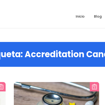
inicio
blog
queta:
Accreditation Ca